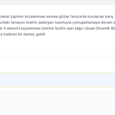
bakat zaptının imzalanması sonrası gözler İsviçre’de kurulacak barış
ğu’daki tansiyon İsrail’in saldırgan tutumuyla yumuşamamaya devam e
’in 4 askerini kaybetmesi üzerine İsrail’in aşırı sağcı Ulusal Güvenlik B
a kaldıran bir demeç geldi!