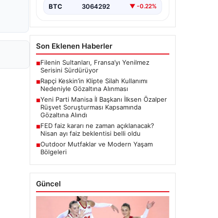
BTC
3064292
▼ -0.22%
Son Eklenen Haberler
Filenin Sultanları, Fransa’yı Yenilmez
■
Serisini Sürdürüyor
Rapçi Keskin’in Klipte Silah Kullanımı
■
Nedeniyle Gözaltına Alınması
Yeni Parti Manisa İl Başkanı İlksen Özalper
■
Rüşvet Soruşturması Kapsamında
Gözaltına Alındı
FED faiz kararı ne zaman açıklanacak?
■
Nisan ayı faiz beklentisi belli oldu
Outdoor Mutfaklar ve Modern Yaşam
■
Bölgeleri
Güncel