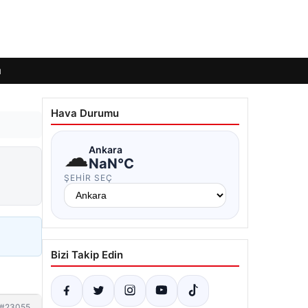
ı
Hava Durumu
☁
Ankara
NaN°C
ŞEHIR SEÇ
Bizi Takip Edin
#23055