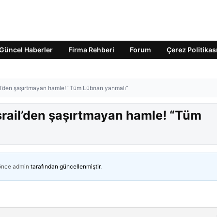
Güncel Haberler
Firma Rehberi
Forum
Çerez Politikas
l’den şaşırtmayan hamle! “Tüm Lübnan yanmalı”
rail’den şaşırtmayan hamle! “Tüm
 önce
admin
tarafından güncellenmiştir.