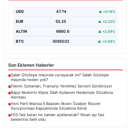
Türk kadın voleybol milli takımı, Avrupa Şampiyonası
öncesinde yaptığı hazırlık maçlarında gösterdiği üstün
USD
47.74
▲ +0.18%
performansla…
EUR
55.25
▲ +0.32%
ALTIN
6660.6
▲ +2.59%
BTC
3095022
▲ +0.08%
Son Eklenen Haberler
Salah Göztepe maçında oynayacak mı? Salah Göztepe
■
maçında neden yok?
Filenin Sultanları, Fransa’yı Yenilmez Serisini Sürdürüyor
■
Rapçi Keskin’in Klipte Silah Kullanımı Nedeniyle Gözaltına
■
Alınması
Yeni Parti Manisa İl Başkanı İlksen Özalper Rüşvet
■
Soruşturması Kapsamında Gözaltına Alındı
FED faiz kararı ne zaman açıklanacak? Nisan ayı faiz
■
beklentisi belli oldu