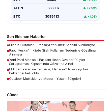
ALTIN
6660.6
▲ +2.59%
BTC
3095413
▲ +1.01%
Son Eklenen Haberler
Filenin Sultanları, Fransa’yı Yenilmez Serisini Sürdürüyor
■
Rapçi Keskin’in Klipte Silah Kullanımı Nedeniyle Gözaltına
■
Alınması
Yeni Parti Manisa İl Başkanı İlksen Özalper Rüşvet
■
Soruşturması Kapsamında Gözaltına Alındı
FED faiz kararı ne zaman açıklanacak? Nisan ayı faiz
■
beklentisi belli oldu
Outdoor Mutfaklar ve Modern Yaşam Bölgeleri
■
Güncel