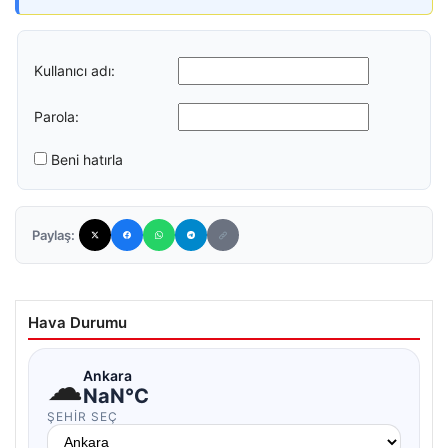
Kullanıcı adı:
Parola:
Beni hatırla
Paylaş:
Hava Durumu
☁
Ankara
NaN°C
ŞEHIR SEÇ