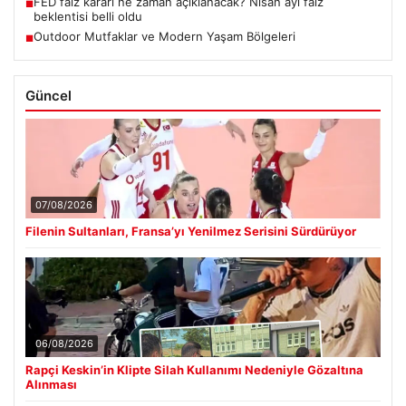
FED faiz kararı ne zaman açıklanacak? Nisan ayı faiz
■
beklentisi belli oldu
Outdoor Mutfaklar ve Modern Yaşam Bölgeleri
■
Güncel
07/08/2026
Filenin Sultanları, Fransa’yı Yenilmez Serisini Sürdürüyor
06/08/2026
Rapçi Keskin’in Klipte Silah Kullanımı Nedeniyle Gözaltına
Alınması