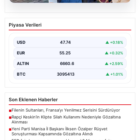
06.08.2026
Rapçi Keskin’in Klipte Silah Kullanımı
Piyasa Verileri
Nedeniyle Gözaltına Alınması
Sosyal medyada "Keskin" takma adıyla tanınan ünlü
rapçi Yüşa Keskin, son yaptığı müzik klibinde…
USD
47.74
▲ +0.18%
EUR
55.25
▲ +0.32%
ALTIN
6660.6
▲ +2.59%
BTC
3095413
▲ +1.01%
Son Eklenen Haberler
Filenin Sultanları, Fransa’yı Yenilmez Serisini Sürdürüyor
■
Rapçi Keskin’in Klipte Silah Kullanımı Nedeniyle Gözaltına
■
Alınması
Yeni Parti Manisa İl Başkanı İlksen Özalper Rüşvet
■
Soruşturması Kapsamında Gözaltına Alındı