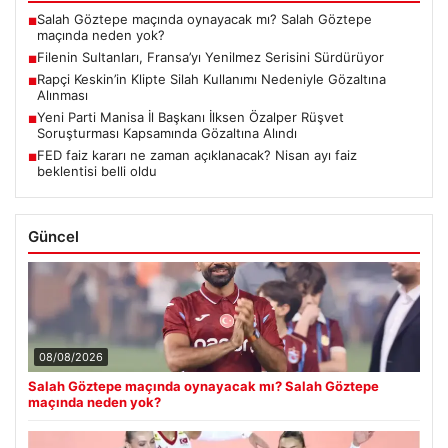
Salah Göztepe maçında oynayacak mı? Salah Göztepe
■
maçında neden yok?
Filenin Sultanları, Fransa’yı Yenilmez Serisini Sürdürüyor
■
Rapçi Keskin’in Klipte Silah Kullanımı Nedeniyle Gözaltına
■
Alınması
Yeni Parti Manisa İl Başkanı İlksen Özalper Rüşvet
■
Soruşturması Kapsamında Gözaltına Alındı
FED faiz kararı ne zaman açıklanacak? Nisan ayı faiz
■
beklentisi belli oldu
Güncel
08/08/2026
Salah Göztepe maçında oynayacak mı? Salah Göztepe
maçında neden yok?