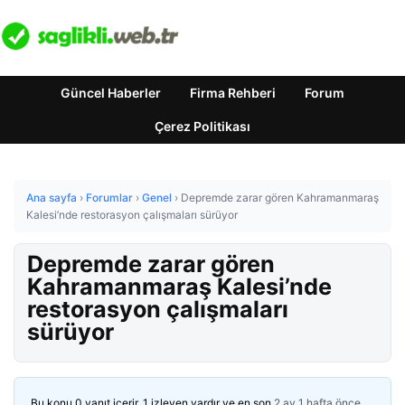
Güncel Haberler
Firma Rehberi
Forum
Çerez Politikası
Ana sayfa
›
Forumlar
›
Genel
›
Depremde zarar gören Kahramanmaraş
Kalesi’nde restorasyon çalışmaları sürüyor
Depremde zarar gören
Kahramanmaraş Kalesi’nde
restorasyon çalışmaları
sürüyor
Bu konu 0 yanıt içerir, 1 izleyen vardır ve en son
2 ay 1 hafta önce