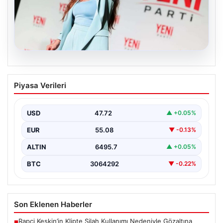
05.08.2026
Yeni Parti Manisa İl Başkanı İlksen
Piyasa Verileri
Özalper Rüşvet Soruşturması
Kapsamında Gözaltına Alındı
USD
47.72
▲ +0.05%
Manisa'da devam eden rüşvet soruşturması önemli bir
gelişmeyle genişledi. Yeni Parti Manisa İl Başkanı…
EUR
55.08
▼ -0.13%
ALTIN
6495.7
▲ +0.05%
BTC
3064292
▼ -0.22%
Son Eklenen Haberler
Rapçi Keskin’in Klipte Silah Kullanımı Nedeniyle Gözaltına
■