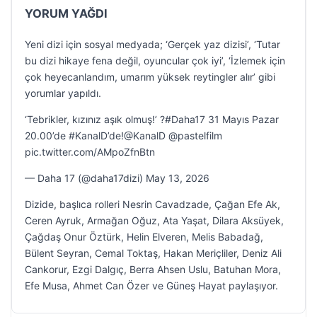
YORUM YAĞDI
Yeni dizi için sosyal medyada; ‘Gerçek yaz dizisi’, ‘Tutar
bu dizi hikaye fena değil, oyuncular çok iyi’, ‘İzlemek için
çok heyecanlandım, umarım yüksek reytingler alır’ gibi
yorumlar yapıldı.
‘Tebrikler, kızınız aşık olmuş!’ ?#Daha17 31 Mayıs Pazar
20.00’de #KanalD’de!@KanalD @pastelfilm
pic.twitter.com/AMpoZfnBtn
— Daha 17 (@daha17dizi) May 13, 2026
Dizide, başlıca rolleri Nesrin Cavadzade, Çağan Efe Ak,
Ceren Ayruk, Armağan Oğuz, Ata Yaşat, Dilara Aksüyek,
Çağdaş Onur Öztürk, Helin Elveren, Melis Babadağ,
Bülent Seyran, Cemal Toktaş, Hakan Meriçliler, Deniz Ali
Cankorur, Ezgi Dalgıç, Berra Ahsen Uslu, Batuhan Mora,
Efe Musa, Ahmet Can Özer ve Güneş Hayat paylaşıyor.