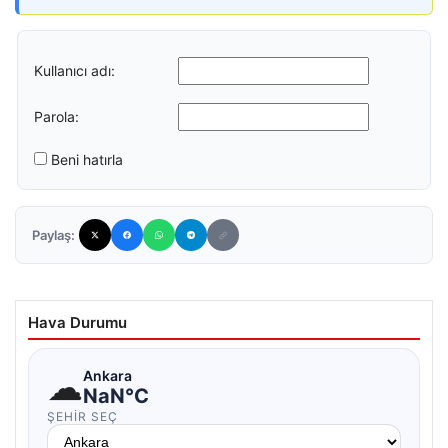
Kullanıcı adı:
Parola:
Beni hatırla
Paylaş:
Hava Durumu
☁
Ankara
NaN°C
ŞEHIR SEÇ