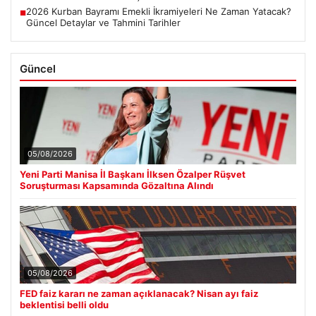
2026 Kurban Bayramı Emekli İkramiyeleri Ne Zaman Yatacak?
■
Güncel Detaylar ve Tahmini Tarihler
Güncel
05/08/2026
Yeni Parti Manisa İl Başkanı İlksen Özalper Rüşvet
Soruşturması Kapsamında Gözaltına Alındı
05/08/2026
FED faiz kararı ne zaman açıklanacak? Nisan ayı faiz
beklentisi belli oldu