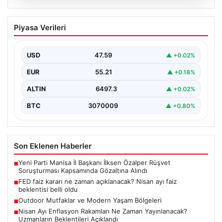
05.08.2026
FED faiz kararı ne zaman açıklanacak?
Piyasa Verileri
Nisan ayı faiz beklentisi belli oldu
USD
47.59
▲ +0.02%
EUR
55.21
▲ +0.18%
ALTIN
6497.3
▲ +0.02%
BTC
3070009
▲ +0.80%
Son Eklenen Haberler
Yeni Parti Manisa İl Başkanı İlksen Özalper Rüşvet
■
Soruşturması Kapsamında Gözaltına Alındı
FED faiz kararı ne zaman açıklanacak? Nisan ayı faiz
■
beklentisi belli oldu
Outdoor Mutfaklar ve Modern Yaşam Bölgeleri
■
Nisan Ayı Enflasyon Rakamları Ne Zaman Yayınlanacak?
■
Uzmanların Beklentileri Açıklandı