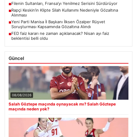
Filenin Sultanları, Fransa’yı Yenilmez Serisini Sürdürüyor
■
Rapçi Keskin’in Klipte Silah Kullanımı Nedeniyle Gözaltına
■
Alınması
Yeni Parti Manisa İl Başkanı İlksen Özalper Rüşvet
■
Soruşturması Kapsamında Gözaltına Alındı
FED faiz kararı ne zaman açıklanacak? Nisan ayı faiz
■
beklentisi belli oldu
Güncel
08/08/2026
Salah Göztepe maçında oynayacak mı? Salah Göztepe
maçında neden yok?