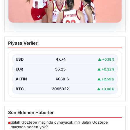
07.08.2026
Filenin Sultanları, Fransa’yı Yenilmez
Piyasa Verileri
Serisini Sürdürüyor
Türk kadın voleybol milli takımı, Avrupa Şampiyonası
öncesinde yaptığı hazırlık maçlarında gösterdiği üstün
USD
47.74
▲ +0.18%
performansla…
EUR
55.25
▲ +0.32%
ALTIN
6660.6
▲ +2.59%
BTC
3095022
▲ +0.08%
Son Eklenen Haberler
Salah Göztepe maçında oynayacak mı? Salah Göztepe
■
maçında neden yok?