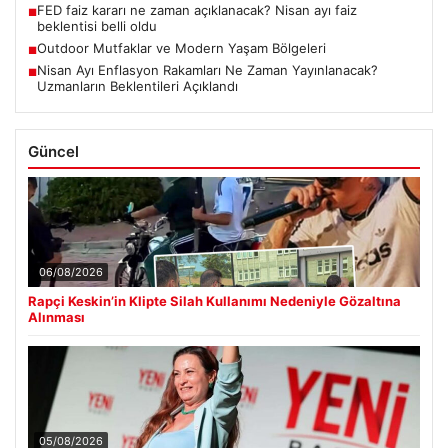
FED faiz kararı ne zaman açıklanacak? Nisan ayı faiz
■
beklentisi belli oldu
Outdoor Mutfaklar ve Modern Yaşam Bölgeleri
■
Nisan Ayı Enflasyon Rakamları Ne Zaman Yayınlanacak?
■
Uzmanların Beklentileri Açıklandı
Güncel
06/08/2026
Rapçi Keskin’in Klipte Silah Kullanımı Nedeniyle Gözaltına
Alınması
05/08/2026