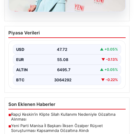
05.08.2026
Yeni Parti Manisa İl Başkanı İlksen
Piyasa Verileri
Özalper Rüşvet Soruşturması
Kapsamında Gözaltına Alındı
USD
47.72
▲ +0.05%
Manisa'da devam eden rüşvet soruşturması önemli bir
gelişmeyle genişledi. Yeni Parti Manisa İl Başkanı…
EUR
55.08
▼ -0.13%
ALTIN
6495.7
▲ +0.05%
BTC
3064292
▼ -0.22%
Son Eklenen Haberler
Rapçi Keskin’in Klipte Silah Kullanımı Nedeniyle Gözaltına
■
Alınması
Yeni Parti Manisa İl Başkanı İlksen Özalper Rüşvet
■
Soruşturması Kapsamında Gözaltına Alındı