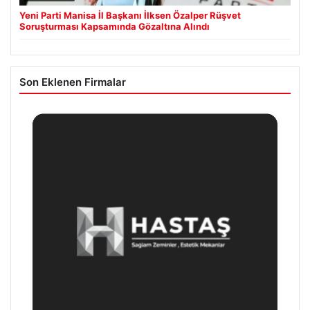
Yeni Parti Manisa İl Başkanı İlksen Özalper Rüşvet
Soruşturması Kapsamında Gözaltına Alındı
Son Eklenen Firmalar