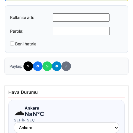
Kullanıcı adı:
Parola:
Beni hatırla
Paylaş:
Hava Durumu
☁
Ankara
NaN°C
ŞEHIR SEÇ