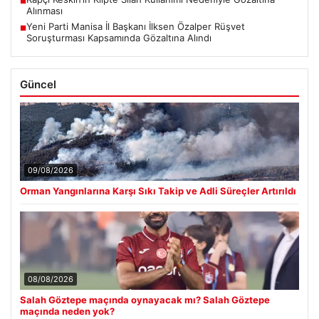
■
Alınması
Yeni Parti Manisa İl Başkanı İlksen Özalper Rüşvet
■
Soruşturması Kapsamında Gözaltına Alındı
Güncel
09/08/2026
Orman Yangınlarına Karşı Sıkı Takip ve Adli Süreçler Artırıldı
08/08/2026
Salah Göztepe maçında oynayacak mı? Salah Göztepe
maçında neden yok?