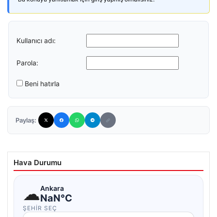
Kullanıcı adı:
Parola:
Beni hatırla
Paylaş:
Hava Durumu
☁
Ankara
NaN°C
ŞEHIR SEÇ