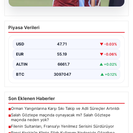
08.08.2026
Salah Göztepe maçında oynayacak mı?
Piyasa Verileri
Salah Göztepe maçında neden yok?
USD
47.71
▼ -0.03%
EUR
55.19
▼ -0.06%
ALTIN
6661.7
▲ +0.02%
BTC
3097047
▲ +0.12%
Son Eklenen Haberler
Orman Yangınlarına Karşı Sıkı Takip ve Adli Süreçler Artırıldı
■
Salah Göztepe maçında oynayacak mı? Salah Göztepe
■
maçında neden yok?
Filenin Sultanları, Fransa’yı Yenilmez Serisini Sürdürüyor
■
Rapçi Keskin’in Klipte Silah Kullanımı Nedeniyle Gözaltına