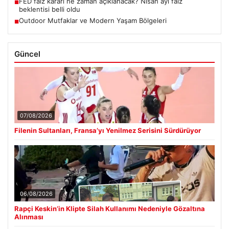
FED faiz kararı ne zaman açıklanacak? Nisan ayı faiz
■
beklentisi belli oldu
Outdoor Mutfaklar ve Modern Yaşam Bölgeleri
■
Güncel
07/08/2026
Filenin Sultanları, Fransa’yı Yenilmez Serisini Sürdürüyor
06/08/2026
Rapçi Keskin’in Klipte Silah Kullanımı Nedeniyle Gözaltına
Alınması