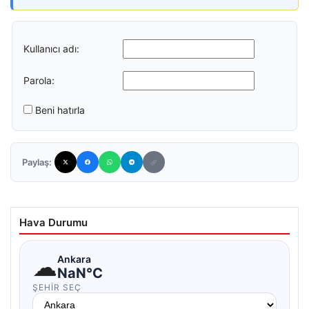
Kullanıcı adı:
Parola:
Beni hatırla
Paylaş:
Hava Durumu
☁
Ankara
NaN°C
ŞEHIR SEÇ