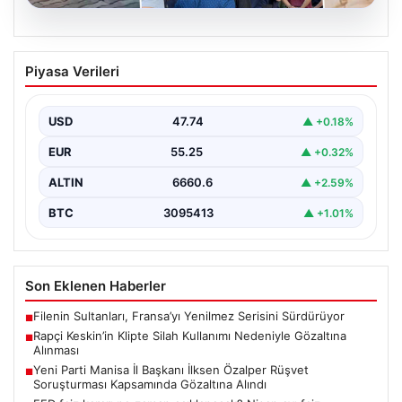
06.08.2026
Rapçi Keskin’in Klipte Silah Kullanımı
Piyasa Verileri
Nedeniyle Gözaltına Alınması
Sosyal medyada "Keskin" takma adıyla tanınan ünlü
rapçi Yüşa Keskin, son yaptığı müzik klibinde…
USD
47.74
▲ +0.18%
EUR
55.25
▲ +0.32%
ALTIN
6660.6
▲ +2.59%
BTC
3095413
▲ +1.01%
Son Eklenen Haberler
Filenin Sultanları, Fransa’yı Yenilmez Serisini Sürdürüyor
■
Rapçi Keskin’in Klipte Silah Kullanımı Nedeniyle Gözaltına
■
Alınması
Yeni Parti Manisa İl Başkanı İlksen Özalper Rüşvet
■
Soruşturması Kapsamında Gözaltına Alındı