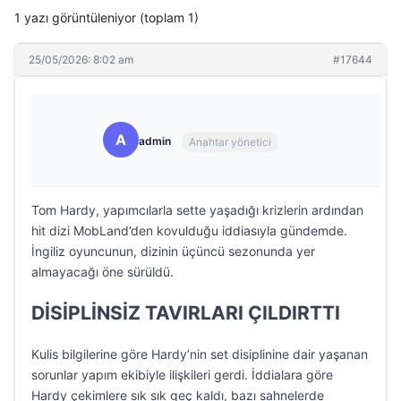
1 yazı görüntüleniyor (toplam 1)
25/05/2026: 8:02 am
#17644
A
admin
Anahtar yönetici
Tom Hardy, yapımcılarla sette yaşadığı krizlerin ardından
hit dizi MobLand’den kovulduğu iddiasıyla gündemde.
İngiliz oyuncunun, dizinin üçüncü sezonunda yer
almayacağı öne sürüldü.
DİSİPLİNSİZ TAVIRLARI ÇILDIRTTI
Kulis bilgilerine göre Hardy’nin set disiplinine dair yaşanan
sorunlar yapım ekibiyle ilişkileri gerdi. İddialara göre
Hardy çekimlere sık sık geç kaldı, bazı sahnelerde