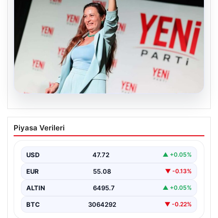
05.08.2026
FED faiz kararı ne zaman açıklanacak?
Piyasa Verileri
Nisan ayı faiz beklentisi belli oldu
USD
47.72
▲ +0.05%
EUR
55.08
▼ -0.13%
ALTIN
6495.7
▲ +0.05%
BTC
3064292
▼ -0.22%
Son Eklenen Haberler