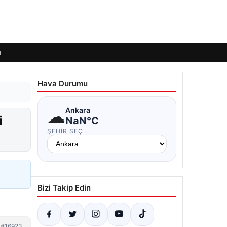
ı
Hava Durumu
☁
Ankara
i
NaN°C
ŞEHIR SEÇ
Bizi Takip Edin
#16923