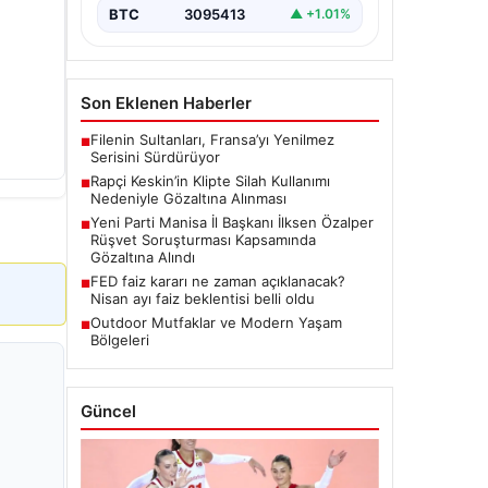
BTC
3095413
▲ +1.01%
Son Eklenen Haberler
Filenin Sultanları, Fransa’yı Yenilmez
■
Serisini Sürdürüyor
Rapçi Keskin’in Klipte Silah Kullanımı
■
Nedeniyle Gözaltına Alınması
Yeni Parti Manisa İl Başkanı İlksen Özalper
■
Rüşvet Soruşturması Kapsamında
Gözaltına Alındı
FED faiz kararı ne zaman açıklanacak?
■
Nisan ayı faiz beklentisi belli oldu
Outdoor Mutfaklar ve Modern Yaşam
■
Bölgeleri
Güncel