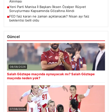
Alınması
Yeni Parti Manisa İl Başkanı İlksen Özalper Rüşvet
■
Soruşturması Kapsamında Gözaltına Alındı
FED faiz kararı ne zaman açıklanacak? Nisan ayı faiz
■
beklentisi belli oldu
Güncel
08/08/2026
Salah Göztepe maçında oynayacak mı? Salah Göztepe
maçında neden yok?
07/08/2026