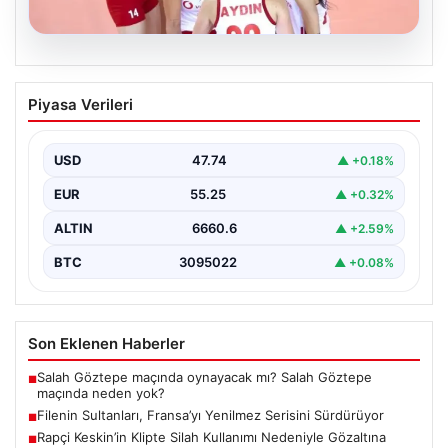
07.08.2026
Filenin Sultanları, Fransa’yı Yenilmez
Piyasa Verileri
Serisini Sürdürüyor
Türk kadın voleybol milli takımı, Avrupa Şampiyonası
öncesinde yaptığı hazırlık maçlarında gösterdiği üstün
USD
47.74
▲ +0.18%
performansla…
EUR
55.25
▲ +0.32%
ALTIN
6660.6
▲ +2.59%
BTC
3095022
▲ +0.08%
Son Eklenen Haberler
Salah Göztepe maçında oynayacak mı? Salah Göztepe
■
maçında neden yok?
Filenin Sultanları, Fransa’yı Yenilmez Serisini Sürdürüyor
■
Rapçi Keskin’in Klipte Silah Kullanımı Nedeniyle Gözaltına
■