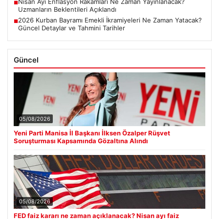
Nisan Ayı Enflasyon Rakamları Ne Zaman Yayınlanacak?
■
Uzmanların Beklentileri Açıklandı
2026 Kurban Bayramı Emekli İkramiyeleri Ne Zaman Yatacak?
■
Güncel Detaylar ve Tahmini Tarihler
Güncel
05/08/2026
Yeni Parti Manisa İl Başkanı İlksen Özalper Rüşvet
Soruşturması Kapsamında Gözaltına Alındı
05/08/2026
FED faiz kararı ne zaman açıklanacak? Nisan ayı faiz