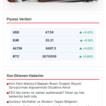
05.08.2026
FED faiz kararı ne zaman açıklanacak?
Piyasa Verileri
Nisan ayı faiz beklentisi belli oldu
USD
47.59
▲ +0.02%
EUR
55.21
▲ +0.18%
ALTIN
6497.3
▲ +0.02%
BTC
3070009
▲ +0.80%
Son Eklenen Haberler
Yeni Parti Manisa İl Başkanı İlksen Özalper Rüşvet
■
Soruşturması Kapsamında Gözaltına Alındı
FED faiz kararı ne zaman açıklanacak? Nisan ayı faiz
■
beklentisi belli oldu
Outdoor Mutfaklar ve Modern Yaşam Bölgeleri
■