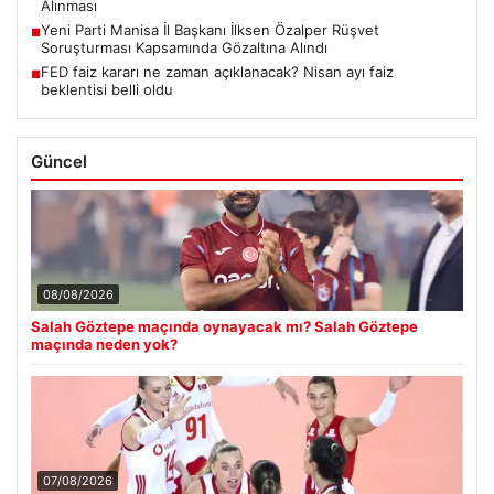
Alınması
Yeni Parti Manisa İl Başkanı İlksen Özalper Rüşvet
■
Soruşturması Kapsamında Gözaltına Alındı
FED faiz kararı ne zaman açıklanacak? Nisan ayı faiz
■
beklentisi belli oldu
Güncel
08/08/2026
Salah Göztepe maçında oynayacak mı? Salah Göztepe
maçında neden yok?
07/08/2026