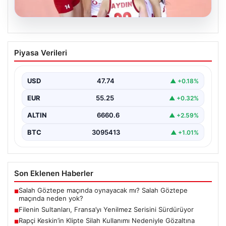
07.08.2026
Filenin Sultanları, Fransa’yı Yenilmez
Piyasa Verileri
Serisini Sürdürüyor
Türk kadın voleybol milli takımı, Avrupa Şampiyonası
öncesinde yaptığı hazırlık maçlarında gösterdiği üstün
USD
47.74
▲ +0.18%
performansla…
EUR
55.25
▲ +0.32%
ALTIN
6660.6
▲ +2.59%
BTC
3095413
▲ +1.01%
Son Eklenen Haberler
Salah Göztepe maçında oynayacak mı? Salah Göztepe
■
maçında neden yok?
Filenin Sultanları, Fransa’yı Yenilmez Serisini Sürdürüyor
■
Rapçi Keskin’in Klipte Silah Kullanımı Nedeniyle Gözaltına
■