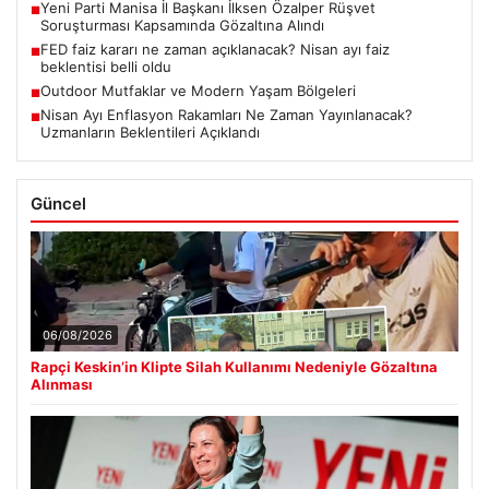
Yeni Parti Manisa İl Başkanı İlksen Özalper Rüşvet
■
Soruşturması Kapsamında Gözaltına Alındı
FED faiz kararı ne zaman açıklanacak? Nisan ayı faiz
■
beklentisi belli oldu
Outdoor Mutfaklar ve Modern Yaşam Bölgeleri
■
Nisan Ayı Enflasyon Rakamları Ne Zaman Yayınlanacak?
■
Uzmanların Beklentileri Açıklandı
Güncel
06/08/2026
Rapçi Keskin’in Klipte Silah Kullanımı Nedeniyle Gözaltına
Alınması