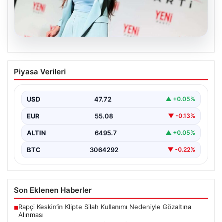
05.08.2026
Yeni Parti Manisa İl Başkanı İlksen
Piyasa Verileri
Özalper Rüşvet Soruşturması
Kapsamında Gözaltına Alındı
USD
47.72
▲ +0.05%
Manisa'da devam eden rüşvet soruşturması önemli bir
gelişmeyle genişledi. Yeni Parti Manisa İl Başkanı…
EUR
55.08
▼ -0.13%
ALTIN
6495.7
▲ +0.05%
BTC
3064292
▼ -0.22%
Son Eklenen Haberler
Rapçi Keskin’in Klipte Silah Kullanımı Nedeniyle Gözaltına
■
Alınması