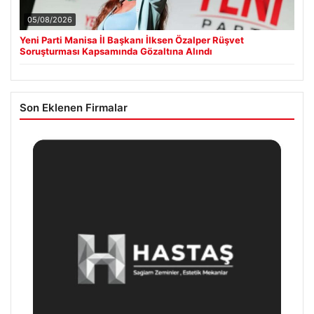
05/08/2026
Yeni Parti Manisa İl Başkanı İlksen Özalper Rüşvet
Soruşturması Kapsamında Gözaltına Alındı
Son Eklenen Firmalar