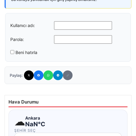
Kullanıcı adı:
Parola:
Beni hatırla
Paylaş:
Hava Durumu
☁
Ankara
NaN°C
ŞEHIR SEÇ