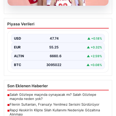
07.08.2026
Filenin Sultanları, Fransa’yı Yenilmez
Piyasa Verileri
Serisini Sürdürüyor
Türk kadın voleybol milli takımı, Avrupa Şampiyonası
öncesinde yaptığı hazırlık maçlarında gösterdiği üstün
USD
47.74
▲ +0.18%
performansla…
EUR
55.25
▲ +0.32%
ALTIN
6660.6
▲ +2.59%
BTC
3095022
▲ +0.08%
Son Eklenen Haberler
Salah Göztepe maçında oynayacak mı? Salah Göztepe
■
maçında neden yok?
Filenin Sultanları, Fransa’yı Yenilmez Serisini Sürdürüyor
■
Rapçi Keskin’in Klipte Silah Kullanımı Nedeniyle Gözaltına
■
Alınması