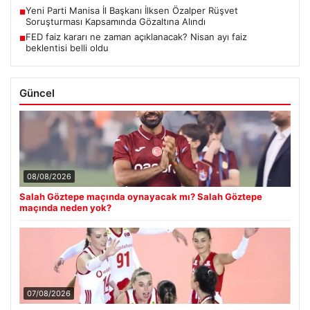
Yeni Parti Manisa İl Başkanı İlksen Özalper Rüşvet
■
Soruşturması Kapsamında Gözaltına Alındı
FED faiz kararı ne zaman açıklanacak? Nisan ayı faiz
■
beklentisi belli oldu
Güncel
08/08/2026
Salah Göztepe maçında oynayacak mı? Salah Göztepe
maçında neden yok?
07/08/2026