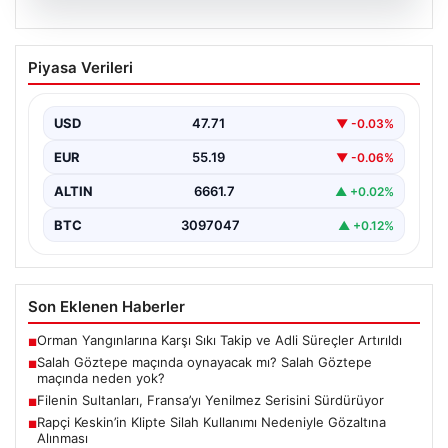
08.08.2026
Salah Göztepe maçında oynayacak mı?
Piyasa Verileri
Salah Göztepe maçında neden yok?
USD
47.71
▼ -0.03%
EUR
55.19
▼ -0.06%
ALTIN
6661.7
▲ +0.02%
BTC
3097047
▲ +0.12%
Son Eklenen Haberler
Orman Yangınlarına Karşı Sıkı Takip ve Adli Süreçler Artırıldı
■
Salah Göztepe maçında oynayacak mı? Salah Göztepe
■
maçında neden yok?
Filenin Sultanları, Fransa’yı Yenilmez Serisini Sürdürüyor
■
Rapçi Keskin’in Klipte Silah Kullanımı Nedeniyle Gözaltına
■
Alınması