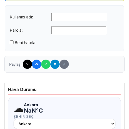
Kullanıcı adı:
Parola:
Beni hatırla
Paylaş:
Hava Durumu
☁
Ankara
NaN°C
ŞEHIR SEÇ