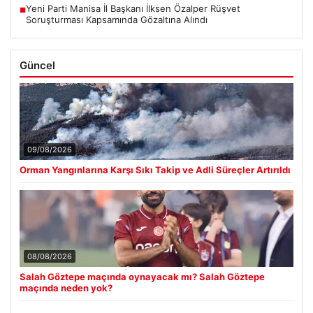
Yeni Parti Manisa İl Başkanı İlksen Özalper Rüşvet
■
Soruşturması Kapsamında Gözaltına Alındı
Güncel
09/08/2026
Orman Yangınlarına Karşı Sıkı Takip ve Adli Süreçler Artırıldı
08/08/2026
Salah Göztepe maçında oynayacak mı? Salah Göztepe
maçında neden yok?