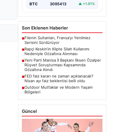
BTC
3095413
▲ +1.01%
Son Eklenen Haberler
Filenin Sultanları, Fransa’yı Yenilmez
■
Serisini Sürdürüyor
Rapçi Keskin’in Klipte Silah Kullanımı
■
Nedeniyle Gözaltına Alınması
Yeni Parti Manisa İl Başkanı İlksen Özalper
■
Rüşvet Soruşturması Kapsamında
Gözaltına Alındı
FED faiz kararı ne zaman açıklanacak?
■
Nisan ayı faiz beklentisi belli oldu
Outdoor Mutfaklar ve Modern Yaşam
■
Bölgeleri
Güncel