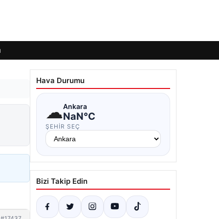
ı
Hava Durumu
☁
Ankara
NaN°C
ŞEHIR SEÇ
Bizi Takip Edin
#17437