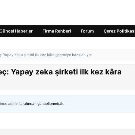
Güncel Haberler
Firma Rehberi
Forum
Çerez Politikas
: Yapay zeka şirketi ilk kez kâra geçmeye hazırlanıyor
: Yapay zeka şirketi ilk kez kâra
 önce
admin
tarafından güncellenmiştir.