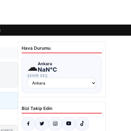
ı
Hava Durumu
☁
Ankara
NaN°C
ŞEHIR SEÇ
Bizi Takip Edin
#16875