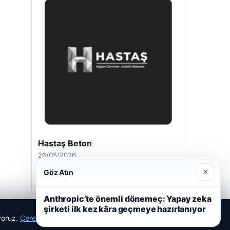
Enes Kaplan Avukatlık Bürosu
28/04/2026
×
Göz Atın
Anthropic’te önemli dönemeç: Yapay zeka
şirketi ilk kez kâra geçmeye hazırlanıyor
ıyoruz.
Çerez Politikamız
Reddet
Kabul Et