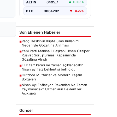
soruşturması önemli bir gelişmeyle
ALTIN
6495.7
▲ +0.05%
genişledi. Yeni Parti Manisa İl
Başkanı…
BTC
3064292
▼ -0.22%
Son Eklenen Haberler
Rapçi Keskin’in Klipte Silah Kullanımı
■
Nedeniyle Gözaltına Alınması
Yeni Parti Manisa İl Başkanı İlksen Özalper
■
Rüşvet Soruşturması Kapsamında
Gözaltına Alındı
FED faiz kararı ne zaman açıklanacak?
■
Nisan ayı faiz beklentisi belli oldu
Outdoor Mutfaklar ve Modern Yaşam
■
Bölgeleri
Nisan Ayı Enflasyon Rakamları Ne Zaman
■
Yayınlanacak? Uzmanların Beklentileri
Açıklandı
Güncel