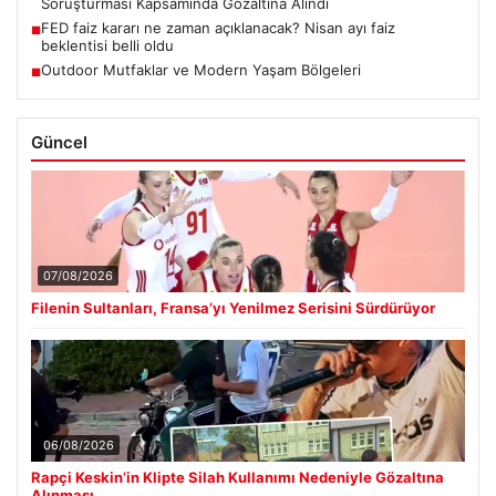
Soruşturması Kapsamında Gözaltına Alındı
FED faiz kararı ne zaman açıklanacak? Nisan ayı faiz
■
beklentisi belli oldu
Outdoor Mutfaklar ve Modern Yaşam Bölgeleri
■
Güncel
07/08/2026
Filenin Sultanları, Fransa’yı Yenilmez Serisini Sürdürüyor
06/08/2026
Rapçi Keskin’in Klipte Silah Kullanımı Nedeniyle Gözaltına
Alınması