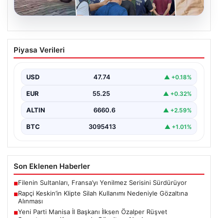
06.08.2026
Rapçi Keskin’in Klipte Silah Kullanımı
Piyasa Verileri
Nedeniyle Gözaltına Alınması
Sosyal medyada "Keskin" takma adıyla tanınan ünlü
rapçi Yüşa Keskin, son yaptığı müzik klibinde…
USD
47.74
▲ +0.18%
EUR
55.25
▲ +0.32%
ALTIN
6660.6
▲ +2.59%
BTC
3095413
▲ +1.01%
Son Eklenen Haberler
Filenin Sultanları, Fransa’yı Yenilmez Serisini Sürdürüyor
■
Rapçi Keskin’in Klipte Silah Kullanımı Nedeniyle Gözaltına
■
Alınması
Yeni Parti Manisa İl Başkanı İlksen Özalper Rüşvet
■