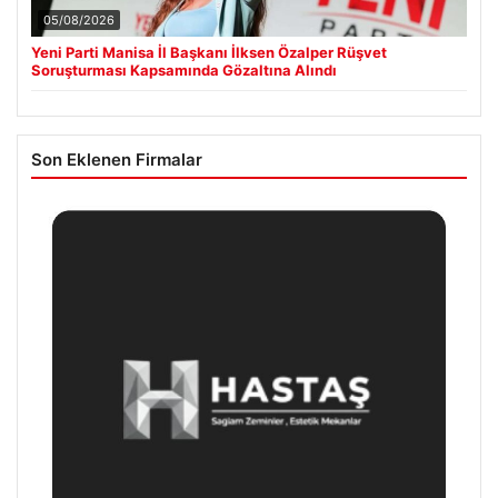
05/08/2026
Yeni Parti Manisa İl Başkanı İlksen Özalper Rüşvet
Soruşturması Kapsamında Gözaltına Alındı
Son Eklenen Firmalar