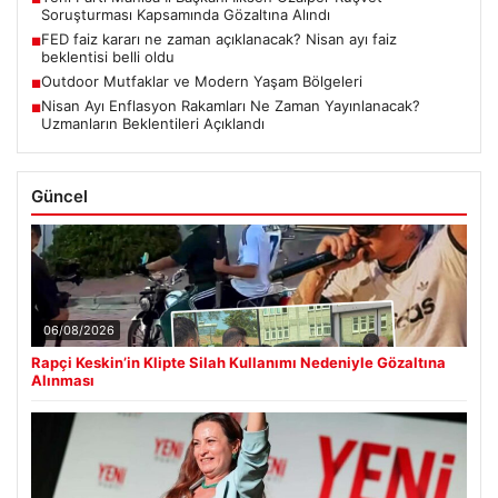
Soruşturması Kapsamında Gözaltına Alındı
FED faiz kararı ne zaman açıklanacak? Nisan ayı faiz
■
beklentisi belli oldu
Outdoor Mutfaklar ve Modern Yaşam Bölgeleri
■
Nisan Ayı Enflasyon Rakamları Ne Zaman Yayınlanacak?
■
Uzmanların Beklentileri Açıklandı
Güncel
06/08/2026
Rapçi Keskin’in Klipte Silah Kullanımı Nedeniyle Gözaltına
Alınması