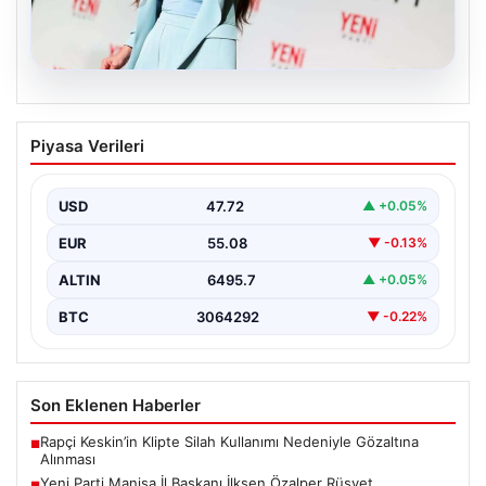
05.08.2026
Yeni Parti Manisa İl Başkanı İlksen
Piyasa Verileri
Özalper Rüşvet Soruşturması
Kapsamında Gözaltına Alındı
USD
47.72
▲ +0.05%
Manisa'da devam eden rüşvet soruşturması önemli bir
gelişmeyle genişledi. Yeni Parti Manisa İl Başkanı…
EUR
55.08
▼ -0.13%
ALTIN
6495.7
▲ +0.05%
BTC
3064292
▼ -0.22%
Son Eklenen Haberler
Rapçi Keskin’in Klipte Silah Kullanımı Nedeniyle Gözaltına
■
Alınması
Yeni Parti Manisa İl Başkanı İlksen Özalper Rüşvet
■