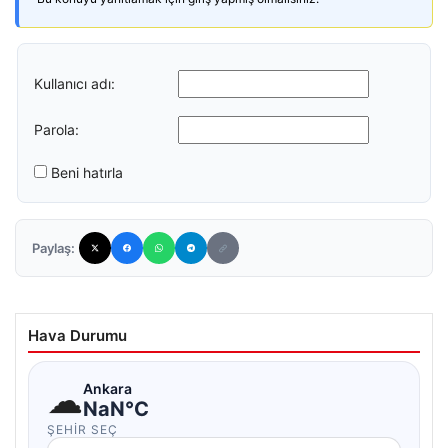
Kullanıcı adı:
Parola:
Beni hatırla
Paylaş:
Hava Durumu
☁
Ankara
NaN°C
ŞEHIR SEÇ