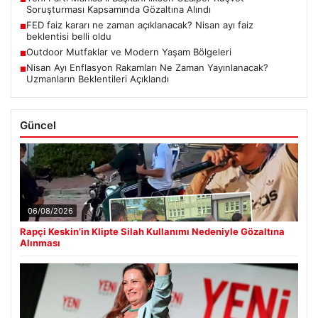
Soruşturması Kapsamında Gözaltına Alındı
FED faiz kararı ne zaman açıklanacak? Nisan ayı faiz
■
beklentisi belli oldu
Outdoor Mutfaklar ve Modern Yaşam Bölgeleri
■
Nisan Ayı Enflasyon Rakamları Ne Zaman Yayınlanacak?
■
Uzmanların Beklentileri Açıklandı
Güncel
06/08/2026
Rapçi Keskin’in Klipte Silah Kullanımı Nedeniyle Gözaltına
Alınması