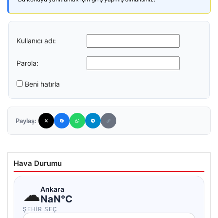
Kullanıcı adı:
Parola:
Beni hatırla
Paylaş:
Hava Durumu
☁
Ankara
NaN°C
ŞEHIR SEÇ