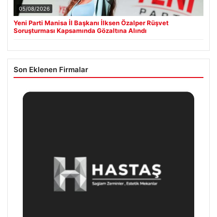
05/08/2026
Yeni Parti Manisa İl Başkanı İlksen Özalper Rüşvet
Soruşturması Kapsamında Gözaltına Alındı
Son Eklenen Firmalar