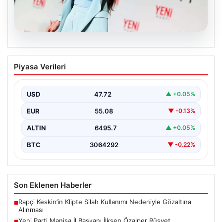
05.08.2026
Yeni Parti Manisa İl Başkanı İlksen
Piyasa Verileri
Özalper Rüşvet Soruşturması
Kapsamında Gözaltına Alındı
USD
47.72
▲ +0.05%
Manisa'da devam eden rüşvet soruşturması önemli bir
gelişmeyle genişledi. Yeni Parti Manisa İl Başkanı…
EUR
55.08
▼ -0.13%
ALTIN
6495.7
▲ +0.05%
BTC
3064292
▼ -0.22%
Son Eklenen Haberler
Rapçi Keskin’in Klipte Silah Kullanımı Nedeniyle Gözaltına
■
Alınması
Yeni Parti Manisa İl Başkanı İlksen Özalper Rüşvet
■