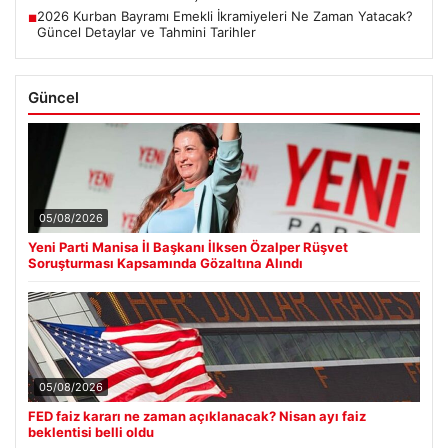
2026 Kurban Bayramı Emekli İkramiyeleri Ne Zaman Yatacak?
■
Güncel Detaylar ve Tahmini Tarihler
Güncel
05/08/2026
Yeni Parti Manisa İl Başkanı İlksen Özalper Rüşvet
Soruşturması Kapsamında Gözaltına Alındı
05/08/2026
FED faiz kararı ne zaman açıklanacak? Nisan ayı faiz
beklentisi belli oldu