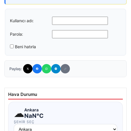
Kullanıcı adı:
Parola:
Beni hatırla
Paylaş:
Hava Durumu
☁
Ankara
NaN°C
ŞEHIR SEÇ