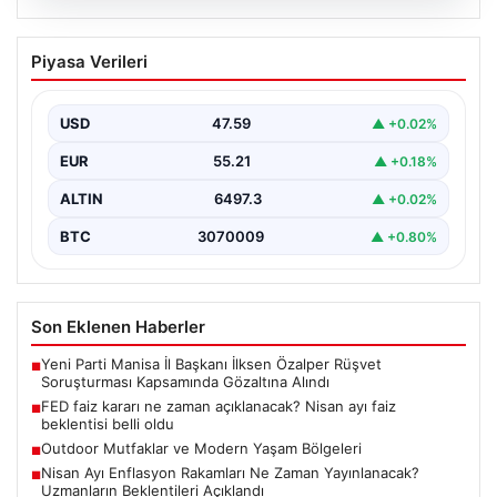
05.08.2026
FED faiz kararı ne zaman açıklanacak?
Piyasa Verileri
Nisan ayı faiz beklentisi belli oldu
USD
47.59
▲ +0.02%
EUR
55.21
▲ +0.18%
ALTIN
6497.3
▲ +0.02%
BTC
3070009
▲ +0.80%
Son Eklenen Haberler
Yeni Parti Manisa İl Başkanı İlksen Özalper Rüşvet
■
Soruşturması Kapsamında Gözaltına Alındı
FED faiz kararı ne zaman açıklanacak? Nisan ayı faiz
■
beklentisi belli oldu
Outdoor Mutfaklar ve Modern Yaşam Bölgeleri
■
Nisan Ayı Enflasyon Rakamları Ne Zaman Yayınlanacak?
■
Uzmanların Beklentileri Açıklandı