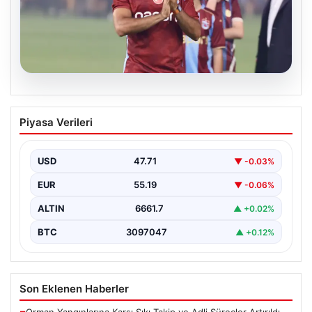
08.08.2026
Salah Göztepe maçında oynayacak mı?
Piyasa Verileri
Salah Göztepe maçında neden yok?
USD
47.71
▼ -0.03%
EUR
55.19
▼ -0.06%
ALTIN
6661.7
▲ +0.02%
BTC
3097047
▲ +0.12%
Son Eklenen Haberler