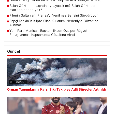
Orman Yangınlarına Karşı Sıkı Takip ve Adli Süreçler Artırıldı
■
Salah Göztepe maçında oynayacak mı? Salah Göztepe
■
maçında neden yok?
Filenin Sultanları, Fransa’yı Yenilmez Serisini Sürdürüyor
■
Rapçi Keskin’in Klipte Silah Kullanımı Nedeniyle Gözaltına
■
Alınması
Yeni Parti Manisa İl Başkanı İlksen Özalper Rüşvet
■
Soruşturması Kapsamında Gözaltına Alındı
Güncel
09/08/2026
Orman Yangınlarına Karşı Sıkı Takip ve Adli Süreçler Artırıldı