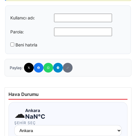
Kullanıcı adı:
Parola:
Beni hatırla
Paylaş:
Hava Durumu
☁
Ankara
NaN°C
ŞEHIR SEÇ