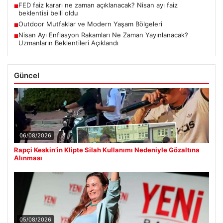
FED faiz kararı ne zaman açıklanacak? Nisan ayı faiz
■
beklentisi belli oldu
Outdoor Mutfaklar ve Modern Yaşam Bölgeleri
■
Nisan Ayı Enflasyon Rakamları Ne Zaman Yayınlanacak?
■
Uzmanların Beklentileri Açıklandı
Güncel
06/08/2026
Rapçi Keskin’in Klipte Silah Kullanımı Nedeniyle Gözaltına
Alınması
05/08/2026