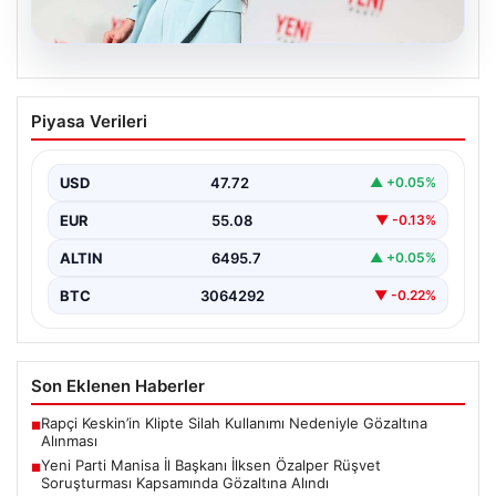
05.08.2026
Yeni Parti Manisa İl Başkanı İlksen
Piyasa Verileri
Özalper Rüşvet Soruşturması
Kapsamında Gözaltına Alındı
USD
47.72
▲ +0.05%
Manisa'da devam eden rüşvet soruşturması önemli bir
gelişmeyle genişledi. Yeni Parti Manisa İl Başkanı…
EUR
55.08
▼ -0.13%
ALTIN
6495.7
▲ +0.05%
BTC
3064292
▼ -0.22%
Son Eklenen Haberler
Rapçi Keskin’in Klipte Silah Kullanımı Nedeniyle Gözaltına
■
Alınması
Yeni Parti Manisa İl Başkanı İlksen Özalper Rüşvet
■
Soruşturması Kapsamında Gözaltına Alındı