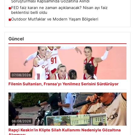
Soruşturması Kapsamında Gözaltına Alındı
FED faiz kararı ne zaman açıklanacak? Nisan ayı faiz
■
beklentisi belli oldu
Outdoor Mutfaklar ve Modern Yaşam Bölgeleri
■
Güncel
07/08/2026
Filenin Sultanları, Fransa’yı Yenilmez Serisini Sürdürüyor
06/08/2026
Rapçi Keskin’in Klipte Silah Kullanımı Nedeniyle Gözaltına
Alınması