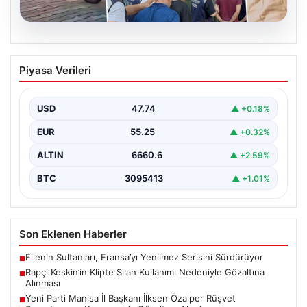
06.08.2026
Rapçi Keskin’in Klipte Silah Kullanımı
Piyasa Verileri
Nedeniyle Gözaltına Alınması
Sosyal medyada "Keskin" takma adıyla tanınan ünlü
rapçi Yüşa Keskin, son yaptığı müzik klibinde…
USD
47.74
▲ +0.18%
EUR
55.25
▲ +0.32%
ALTIN
6660.6
▲ +2.59%
BTC
3095413
▲ +1.01%
Son Eklenen Haberler
Filenin Sultanları, Fransa’yı Yenilmez Serisini Sürdürüyor
■
Rapçi Keskin’in Klipte Silah Kullanımı Nedeniyle Gözaltına
■
Alınması
Yeni Parti Manisa İl Başkanı İlksen Özalper Rüşvet
■