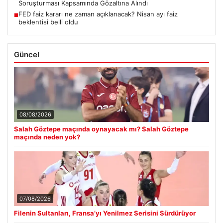
Soruşturması Kapsamında Gözaltına Alındı
FED faiz kararı ne zaman açıklanacak? Nisan ayı faiz
■
beklentisi belli oldu
Güncel
08/08/2026
Salah Göztepe maçında oynayacak mı? Salah Göztepe
maçında neden yok?
07/08/2026
Filenin Sultanları, Fransa’yı Yenilmez Serisini Sürdürüyor