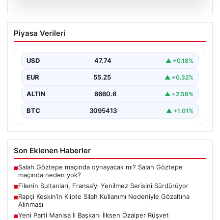
07.08.2026
Filenin Sultanları, Fransa’yı Yenilmez
Piyasa Verileri
Serisini Sürdürüyor
Türk kadın voleybol milli takımı, Avrupa Şampiyonası
öncesinde yaptığı hazırlık maçlarında gösterdiği üstün
USD
47.74
▲ +0.18%
performansla…
EUR
55.25
▲ +0.32%
ALTIN
6660.6
▲ +2.59%
BTC
3095413
▲ +1.01%
Son Eklenen Haberler
Salah Göztepe maçında oynayacak mı? Salah Göztepe
■
maçında neden yok?
Filenin Sultanları, Fransa’yı Yenilmez Serisini Sürdürüyor
■
Rapçi Keskin’in Klipte Silah Kullanımı Nedeniyle Gözaltına
■
Alınması
Yeni Parti Manisa İl Başkanı İlksen Özalper Rüşvet
■