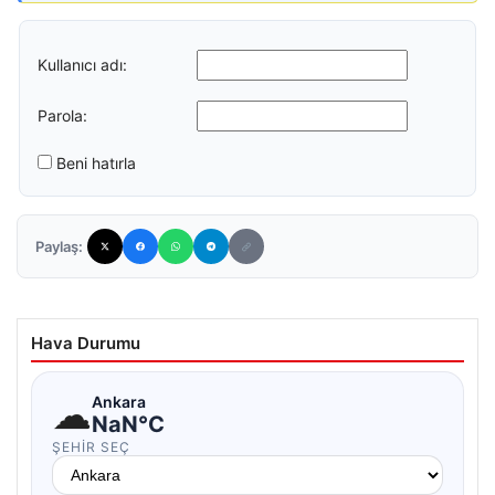
Kullanıcı adı:
Parola:
Beni hatırla
Paylaş:
Hava Durumu
☁
Ankara
NaN°C
ŞEHIR SEÇ