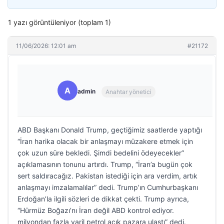
1 yazı görüntüleniyor (toplam 1)
11/06/2026: 12:01 am
#21172
A
admin
Anahtar yönetici
ABD Başkanı Donald Trump, geçtiğimiz saatlerde yaptığı
“İran harika olacak bir anlaşmayı müzakere etmek için
çok uzun süre bekledi. Şimdi bedelini ödeyecekler”
açıklamasının tonunu artırdı. Trump, “İran’a bugün çok
sert saldıracağız. Pakistan istediği için ara verdim, artık
anlaşmayı imzalamalılar” dedi. Trump’ın Cumhurbaşkanı
Erdoğan’la ilgili sözleri de dikkat çekti. Trump ayrıca,
“Hürmüz Boğazı’nı İran değil ABD kontrol ediyor.
milyondan fazla varil petrol açık pazara ulaştı” dedi.