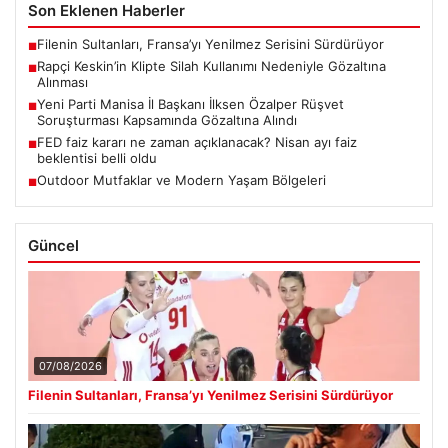
Son Eklenen Haberler
Filenin Sultanları, Fransa’yı Yenilmez Serisini Sürdürüyor
■
Rapçi Keskin’in Klipte Silah Kullanımı Nedeniyle Gözaltına
■
Alınması
Yeni Parti Manisa İl Başkanı İlksen Özalper Rüşvet
■
Soruşturması Kapsamında Gözaltına Alındı
FED faiz kararı ne zaman açıklanacak? Nisan ayı faiz
■
beklentisi belli oldu
Outdoor Mutfaklar ve Modern Yaşam Bölgeleri
■
Güncel
07/08/2026
Filenin Sultanları, Fransa’yı Yenilmez Serisini Sürdürüyor