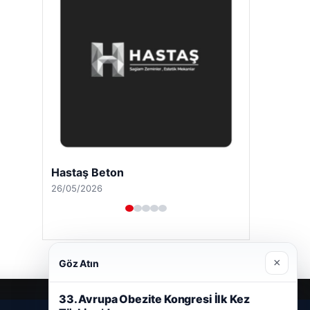
Enes Kaplan Avukatlık Bürosu
28/04/2026
×
Göz Atın
33. Avrupa Obezite Kongresi İlk Kez