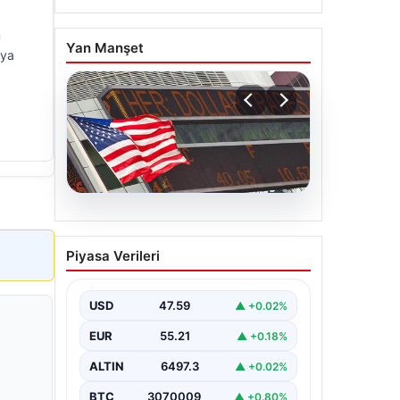
n
Yan Manşet
aya
05.08.2026
FED faiz kararı ne zaman
Piyasa Verileri
açıklanacak? Nisan ayı
faiz beklentisi belli oldu
USD
47.59
▲ +0.02%
EUR
55.21
▲ +0.18%
ALTIN
6497.3
▲ +0.02%
BTC
3070009
▲ +0.80%