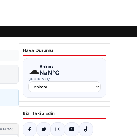
ı
Hava Durumu
☁
Ankara
NaN°C
ŞEHIR SEÇ
Bizi Takip Edin
#14823