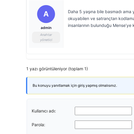
Daha 5 yaşına bile basmadı ama ya
A
okuyabilen ve satrançtan kodlamay
insanlarının bulunduğu Mense’ye k
admin
Anahtar
yönetici
1 yazı görüntüleniyor (toplam 1)
Bu konuyu yanıtlamak için giriş yapmış olmalısınız.
Kullanıcı adı:
Parola: