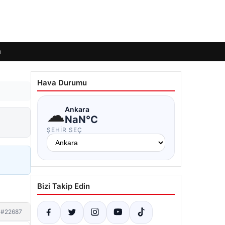
ı
Hava Durumu
☁
Ankara
NaN°C
ŞEHIR SEÇ
Bizi Takip Edin
#22687