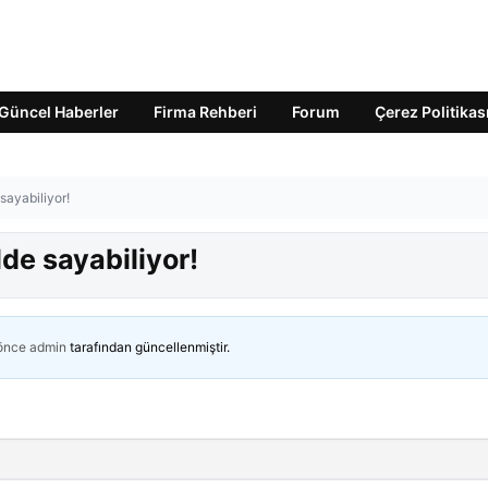
Güncel Haberler
Firma Rehberi
Forum
Çerez Politikas
sayabiliyor!
lde sayabiliyor!
 önce
admin
tarafından güncellenmiştir.