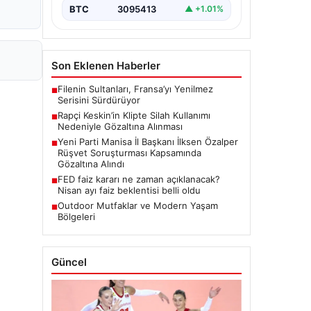
BTC
3095413
▲ +1.01%
Son Eklenen Haberler
Filenin Sultanları, Fransa’yı Yenilmez
■
Serisini Sürdürüyor
Rapçi Keskin’in Klipte Silah Kullanımı
■
Nedeniyle Gözaltına Alınması
Yeni Parti Manisa İl Başkanı İlksen Özalper
■
Rüşvet Soruşturması Kapsamında
Gözaltına Alındı
FED faiz kararı ne zaman açıklanacak?
■
Nisan ayı faiz beklentisi belli oldu
Outdoor Mutfaklar ve Modern Yaşam
■
Bölgeleri
Güncel