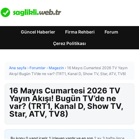
Güncel Haberler
Firma Rehberi
Forum
Çerez Politikası
Ana sayfa
›
Forumlar
›
Magazin
›
16 Mayıs Cumartesi 2026 TV Yayın
Akışı! Bugün TV’de ne var? (TRT1, Kanal D, Show TV, Star, ATV, TV8)
16 Mayıs Cumartesi 2026 TV
Yayın Akışı! Bugün TV’de ne
var? (TRT1, Kanal D, Show TV,
Star, ATV, TV8)
Bu konu 0 yanıt içerir, 1 izleyen vardır ve en son
2 ay 3 hafta önce