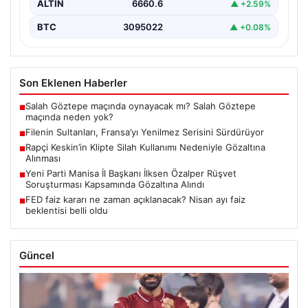
ALTIN
6660.6
▲ +2.59%
BTC
3095022
▲ +0.08%
Son Eklenen Haberler
Salah Göztepe maçında oynayacak mı? Salah Göztepe
■
maçında neden yok?
Filenin Sultanları, Fransa’yı Yenilmez Serisini Sürdürüyor
■
Rapçi Keskin’in Klipte Silah Kullanımı Nedeniyle Gözaltına
■
Alınması
Yeni Parti Manisa İl Başkanı İlksen Özalper Rüşvet
■
Soruşturması Kapsamında Gözaltına Alındı
FED faiz kararı ne zaman açıklanacak? Nisan ayı faiz
■
beklentisi belli oldu
Güncel