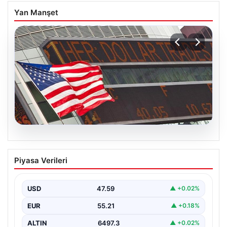
Yan Manşet
05.08.2026
FED faiz kararı ne zaman açıklanacak?
Piyasa Verileri
Nisan ayı faiz beklentisi belli oldu
USD
47.59
▲ +0.02%
EUR
55.21
▲ +0.18%
ALTIN
6497.3
▲ +0.02%