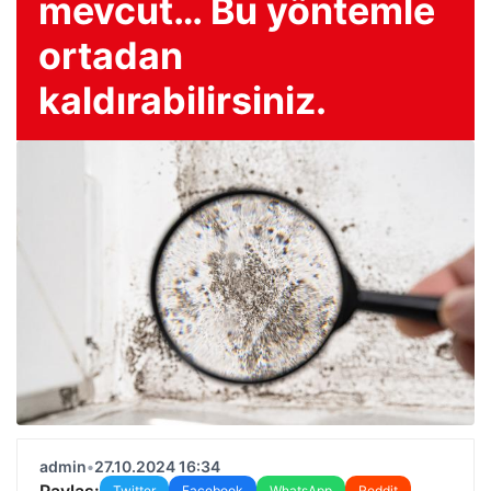
mevcut… Bu yöntemle
ortadan
kaldırabilirsiniz.
admin
•
27.10.2024 16:34
Paylaş:
Twitter
Facebook
WhatsApp
Reddit