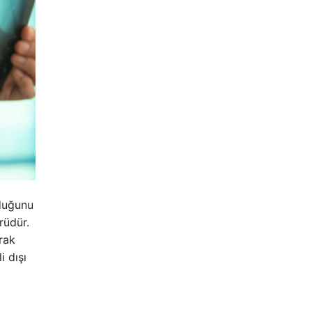
lduğunu
rüdür.
rak
i dışı