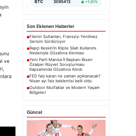
BTC
3095413
▲ +1.01%
eyin
a
Son Eklenen Haberler
Filenin Sultanları, Fransa’yı Yenilmez
■
Serisini Sürdürüyor
Rapçi Keskin’in Klipte Silah Kullanımı
■
ğunu
Nedeniyle Gözaltına Alınması
Yeni Parti Manisa İl Başkanı İlksen
al ve
■
Özalper Rüşvet Soruşturması
i,
Kapsamında Gözaltına Alındı
nlara
FED faiz kararı ne zaman açıklanacak?
■
Nisan ayı faiz beklentisi belli oldu
Outdoor Mutfaklar ve Modern Yaşam
■
Bölgeleri
Güncel