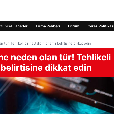
Güncel Haberler
Firma Rehberi
Forum
Çerez Politikas
ür! Tehlikeli bir hastalığın önemli belirtisine dikkat edin
 neden olan tür! Tehlikeli
 belirtisine dikkat edin