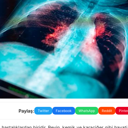
Paylaş:
Twitter
Facebook
WhatsApp
Reddit
Pinte
astalıklardan biridir. Beyin, kemik ve karaciğer gibi hayati