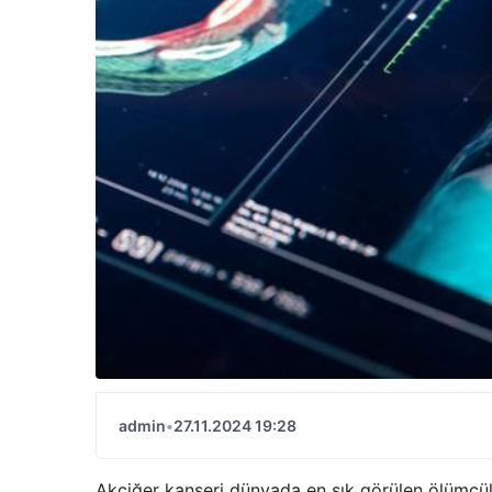
admin
•
27.11.2024 19:28
Akciğer kanseri dünyada en sık görülen ölümcül h