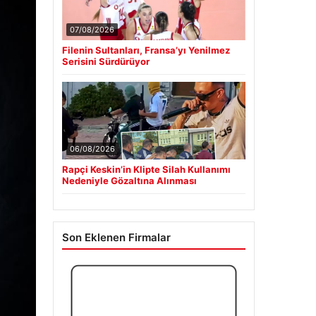
07/08/2026
Filenin Sultanları, Fransa’yı Yenilmez
Serisini Sürdürüyor
06/08/2026
Rapçi Keskin’in Klipte Silah Kullanımı
Nedeniyle Gözaltına Alınması
Son Eklenen Firmalar