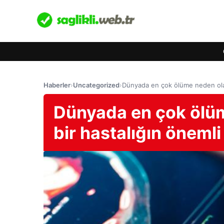
Haberler
›
Uncategorized
›
Dünyada en çok ölüme neden olan t
Dünyada en çok ölüme
bir hastalığın önemli