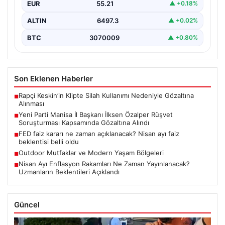
EUR
55.21
▲ +0.18%
ALTIN
6497.3
▲ +0.02%
BTC
3070009
▲ +0.80%
Son Eklenen Haberler
Rapçi Keskin’in Klipte Silah Kullanımı Nedeniyle Gözaltına
■
Alınması
Yeni Parti Manisa İl Başkanı İlksen Özalper Rüşvet
■
Soruşturması Kapsamında Gözaltına Alındı
FED faiz kararı ne zaman açıklanacak? Nisan ayı faiz
■
beklentisi belli oldu
Outdoor Mutfaklar ve Modern Yaşam Bölgeleri
■
Nisan Ayı Enflasyon Rakamları Ne Zaman Yayınlanacak?
■
Uzmanların Beklentileri Açıklandı
Güncel