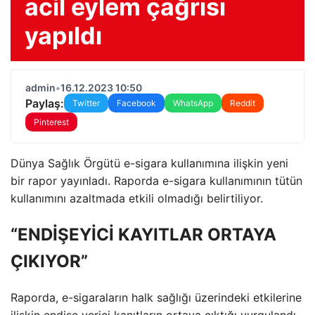
acil eylem çağrısı
yapıldı
admin
•
16.12.2023 10:50
Paylaş:
Twitter
Facebook
WhatsApp
Reddit
Pinterest
Dünya Sağlık Örgütü e-sigara kullanımına ilişkin yeni
bir rapor yayınladı. Raporda e-sigara kullanımının tütün
kullanımını azaltmada etkili olmadığı belirtiliyor.
“ENDİŞEYİCİ KAYITLAR ORTAYA
ÇIKIYOR”
Raporda, e-sigaraların halk sağlığı üzerindeki etkilerine
ilişkin endişe verici kanıtların ortaya çıktığı vurgulandı