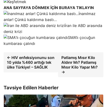
ANA SAYFAYA DÖNMEK İÇİN BURAYA TIKLAYIN
İnanılmaz
anlar! Çünkü kaldırıma bastı…
İran ile ABD arasında
deniz krizi
SMA’lı çocuğun
kumbarası çalındı
← HIV enfeksiyonunu son
Patlamış Mısır Kilo
10 yılda %460 arttığı tek
Aldırır Mı? Patlamış
ülke Türkiye! – SAĞLIK
Mısır Kilo Yapar Mı?
→
Tavsiye Edilen Haberler