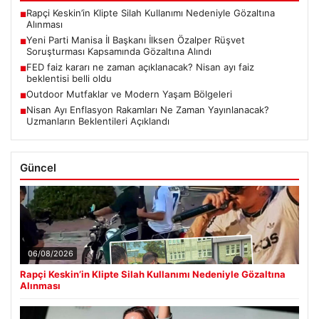
Rapçi Keskin’in Klipte Silah Kullanımı Nedeniyle Gözaltına
■
Alınması
Yeni Parti Manisa İl Başkanı İlksen Özalper Rüşvet
■
Soruşturması Kapsamında Gözaltına Alındı
FED faiz kararı ne zaman açıklanacak? Nisan ayı faiz
■
beklentisi belli oldu
Outdoor Mutfaklar ve Modern Yaşam Bölgeleri
■
Nisan Ayı Enflasyon Rakamları Ne Zaman Yayınlanacak?
■
Uzmanların Beklentileri Açıklandı
Güncel
06/08/2026
Rapçi Keskin’in Klipte Silah Kullanımı Nedeniyle Gözaltına
Alınması