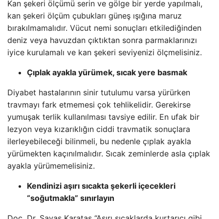
Kan şekeri ölçümü serin ve gölge bir yerde yapılmalı,
kan şekeri ölçüm çubukları güneş ışığına maruz
bırakılmamalıdır. Vücut nemi sonuçları etkilediğinden
deniz veya havuzdan çıktıktan sonra parmaklarınızı
iyice kurulamalı ve kan şekeri seviyenizi ölçmelisiniz.
Çıplak ayakla yürümek, sıcak yere basmak
Diyabet hastalarının sinir tutulumu varsa yürürken
travmayı fark etmemesi çok tehlikelidir. Gerekirse
yumuşak terlik kullanılması tavsiye edilir. En ufak bir
lezyon veya kızarıklığın ciddi travmatik sonuçlara
ilerleyebileceği bilinmeli, bu nedenle çıplak ayakla
yürümekten kaçınılmalıdır. Sıcak zeminlerde asla çıplak
ayakla yürümemelisiniz.
Kendinizi aşırı sıcakta şekerli içecekleri
“soğutmakla” sınırlayın
Doç. Dr. Savaş Karataş “Aşırı sıcaklarda kurtarıcı gibi