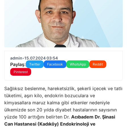
admin
•
15.07.2024 03:54
Paylaş:
Twitter
Facebook
WhatsApp
Reddit
Pinterest
Sağlıksız beslenme, hareketsizlik, şekerli içecek ve tatlı
tüketimi, aşırı kilo, endokrin bozuculara ve
kimyasallara maruz kalma gibi etkenler nedeniyle
ülkemizde son 20 yılda diyabet hastalarının sayısının
yüzde 100 arttığını belirten Dr.
Acıbadem Dr. Şinasi
Can Hastanesi (Kadıköy) Endokrinoloji ve