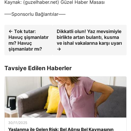
Kaynak: (guzelhaber.net) Güzel Haber Masası
—–Sponsorlu Bağlantılar—–
← Tok tutar:
Dikkatli olun! Yaz mevsimiyle
Havuç şişmanlatır
birlikte artan bulantı, kusma
mı? Havuç
ve ishal vakalarına karşı uyarı
şişmanlatır mı?
→
Tavsiye Edilen Haberler
30/11/2025
Yaşlanma ile Gelen Risk: Bel Ağrısı Bel Kaymasının