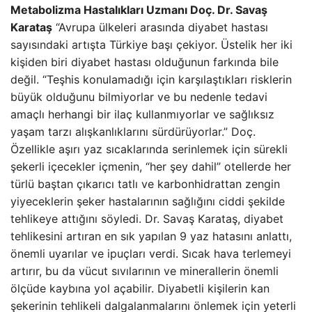
Metabolizma Hastalıkları Uzmanı Doç. Dr. Savaş
Karataş
“Avrupa ülkeleri arasında diyabet hastası
sayısındaki artışta Türkiye başı çekiyor. Üstelik her iki
kişiden biri diyabet hastası olduğunun farkında bile
değil. “Teşhis konulamadığı için karşılaştıkları risklerin
büyük olduğunu bilmiyorlar ve bu nedenle tedavi
amaçlı herhangi bir ilaç kullanmıyorlar ve sağlıksız
yaşam tarzı alışkanlıklarını sürdürüyorlar.” Doç.
Özellikle aşırı yaz sıcaklarında serinlemek için sürekli
şekerli içecekler içmenin, “her şey dahil” otellerde her
türlü baştan çıkarıcı tatlı ve karbonhidrattan zengin
yiyeceklerin şeker hastalarının sağlığını ciddi şekilde
tehlikeye attığını söyledi. Dr. Savaş Karataş, diyabet
tehlikesini artıran en sık yapılan 9 yaz hatasını anlattı,
önemli uyarılar ve ipuçları verdi.
Sıcak hava terlemeyi
artırır, bu da vücut sıvılarının ve minerallerin önemli
ölçüde kaybına yol açabilir. Diyabetli kişilerin kan
şekerinin tehlikeli dalgalanmalarını önlemek için yeterli