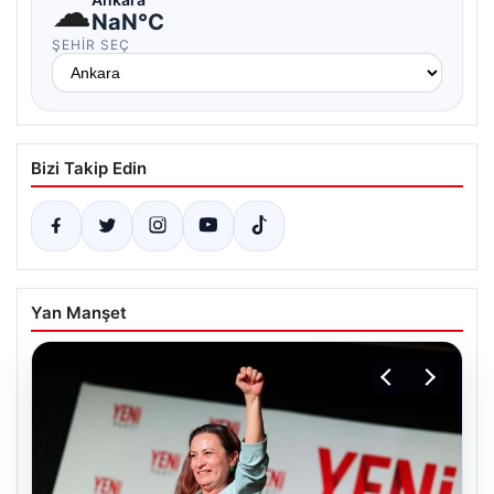
☁
NaN°C
ŞEHIR SEÇ
Bizi Takip Edin
Yan Manşet