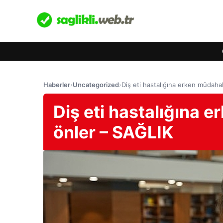
Haberler
›
Uncategorized
›
Diş eti hastalığına erken müdaha
Diş eti hastalığına 
önler – SAĞLIK