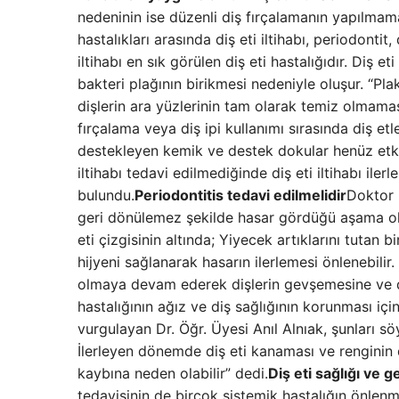
nedeninin ise düzenli diş fırçalamanın yapılmama
hastalıkları arasında diş eti iltihabı, periodontit,
iltihabı en sık görülen diş eti hastalığıdır. Diş eti
bakteri plağının birikmesi nedeniyle oluşur. “Pl
dişlerin ara yüzlerinin tam olarak temiz olmamas
fırçalama veya diş ipi kullanımı sırasında diş e
destekleyen kemik ve destek dokular henüz etkil
iltihabı tedavi edilmediğinde diş eti iltihabı iler
bulundu.
Periodontitis tedavi edilmelidir
Doktor p
geri dönülemez şekilde hasar gördüğü aşama old
eti çizgisinin altında; Yiyecek artıklarını tutan
hijyeni sağlanarak hasarın ilerlemesi önlenebilir
olmaya devam ederek dişlerin gevşemesine ve d
hastalığının ağız ve diş sağlığının korunması iç
vurgulayan Dr. Öğr. Üyesi Anıl Alnıak, şunları sö
İlerleyen dönemde diş eti kanaması ve renginin 
kaybına neden olabilir” dedi.
Diş eti sağlığı ve ge
tedavisinin de birçok sistemik hastalığın önlenm