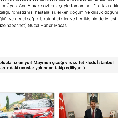
im Üyesi Anıl Alnıak sözlerini şöyle tamamladı: “Tedavi ed
 hastalığı, romatizmal hastalıklar, erken doğum ve düşük doğu
ğlığı ve genel sağlık birbirini etkiler ve her ikisinin de iyileşti
(guzelhaber.net) Güzel Haber Masası
lcular izleniyor! Maymun çiçeği virüsü tetikledi: İstanbul
anı’ndaki uçuşlar yakından takip ediliyor →