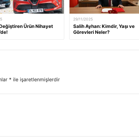
25
29/11/2025
m Değiştiren Ürün Nihayet
Salih Ayhan: Kimdir, Yaşı ve
’de!
Görevleri Neler?
nlar
*
ile işaretlenmişlerdir