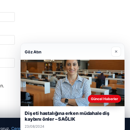
×
Göz Atın
n.
Güncel Haberler
Diş eti hastalığına erken müdahale diş
kaybını önler – SAĞLIK
23/08/2024
ıyoruz.
Çerez Politikamız
Reddet
Kabul Et