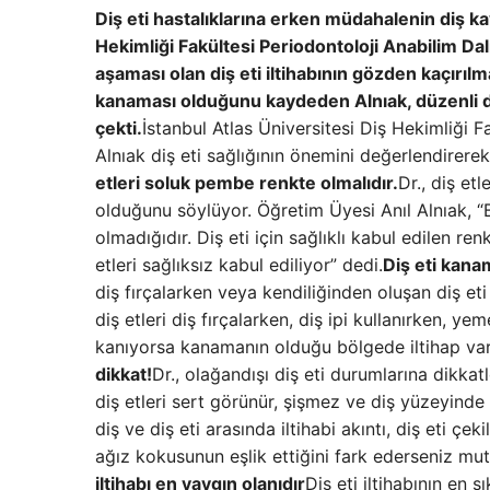
Diş eti hastalıklarına erken müdahalenin diş kay
Hekimliği Fakültesi Periodontoloji Anabilim Dalı 
aşaması olan diş eti iltihabının gözden kaçır
kanaması olduğunu kaydeden Alnıak, düzenli diş
çekti.
İstanbul Atlas Üniversitesi Diş Hekimliği 
Alnıak diş eti sağlığının önemini değerlendirerek 
etleri soluk pembe renkte olmalıdır.
Dr., diş etl
olduğunu söylüyor. Öğretim Üyesi Anıl Alnıak, “B
olmadığıdır. Diş eti için sağlıklı kabul edilen 
etleri sağlıksız kabul ediliyor” dedi.
Diş eti kanam
diş fırçalarken veya kendiliğinden oluşan diş et
diş etleri diş fırçalarken, diş ipi kullanırken, 
kanıyorsa kanamanın olduğu bölgede iltihap var
dikkat!
Dr., olağandışı diş eti durumlarına dikkat
diş etleri sert görünür, şişmez ve diş yüzeyinde 
diş ve diş eti arasında iltihabi akıntı, diş eti ç
ağız kokusunun eşlik ettiğini fark ederseniz mut
iltihabı en yaygın olanıdır
Diş eti iltihabının en 