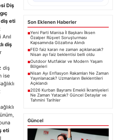
esi Diş
ç ​​
diş eti
Son Eklenen Haberler
t
Yeni Parti Manisa İl Başkanı İlksen
■
 Anıl
Özalper Rüşvet Soruşturması
Kapsamında Gözaltına Alındı
lı diş
FED faiz kararı ne zaman açıklanacak?
■
r
Nisan ayı faiz beklentisi belli oldu
Outdoor Mutfaklar ve Modern Yaşam
■
Bölgeleri
z diş
Nisan Ayı Enflasyon Rakamları Ne Zaman
■
n ise
Yayınlanacak? Uzmanların Beklentileri
ağlıklı
Açıklandı
2026 Kurban Bayramı Emekli İkramiyeleri
z
■
Ne Zaman Yatacak? Güncel Detaylar ve
Tahmini Tarihler
ağlıklı
örünüm,
Güncel
 buna
ş eti
l