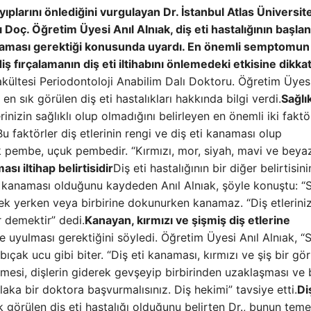
ıplarını önlediğini vurgulayan Dr. İstanbul Atlas Üniversit
Doç. Öğretim Üyesi Anıl Alnıak, diş eti hastalığının başlangı
ılmaması gerektiği konusunda uyardı. En önemli semptomun 
 fırçalamanın diş eti iltihabını önlemedeki etkisine dikka
Fakültesi Periodontoloji Anabilim Dalı Doktoru. Öğretim Üyesi
en sık görülen diş eti hastalıkları hakkında bilgi verdi.
Sağlık
erinizin sağlıklı olup olmadığını belirleyen en önemli iki faktö
u faktörler diş etlerinin rengi ve diş eti kanaması olup
renk pembe, uçuk pembedir. “Kırmızı, mor, siyah, mavi ve beya
ası iltihap belirtisidir
Diş eti hastalığının bir diğer belirtisini
i kanaması olduğunu kaydeden Anıl Alnıak, şöyle konuştu: “S
yemek yerken veya birbirine dokunurken kanamaz. “Diş etlerini
 demektir” dedi.
Kanayan, kırmızı ve şişmiş diş etlerine
le uyulması gerektiğini söyledi. Öğretim Üyesi Anıl Alnıak, “S
bıçak ucu gibi biter. “Diş eti kanaması, kırmızı ve şiş bir g
ekilmesi, dişlerin giderek gevşeyip birbirinden uzaklaşması ve
laka bir doktora başvurmalısınız. Diş hekimi” tavsiye etti.
Di
sık görülen diş eti hastalığı olduğunu belirten Dr., bunun teme