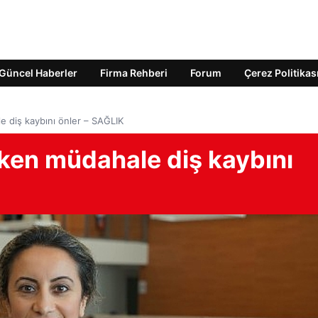
Güncel Haberler
Firma Rehberi
Forum
Çerez Politikas
le diş kaybını önler – SAĞLIK
erken müdahale diş kaybını