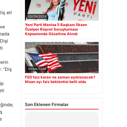
Diş eti
05/08/2026
Yeni Parti Manisa İl Başkanı İlksen
 ve
Özalper Rüşvet Soruşturması
mada
Kapsamında Gözaltına Alındı
Dişi
ti
lerin
: “Diş
05/08/2026
FED faiz kararı ne zaman açıklanacak?
Nisan ayı faiz beklentisi belli oldu
ip
eti
iğinde;
Son Eklenen Firmalar
iş
e