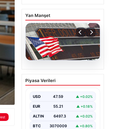
Yan Manşet
05.08.2026
FED faiz kararı ne zaman
Piyasa Verileri
açıklanacak? Nisan ayı
faiz beklentisi belli oldu
USD
47.59
▲ +0.02%
EUR
55.21
▲ +0.18%
ALTIN
6497.3
▲ +0.02%
rest
BTC
3070009
▲ +0.80%