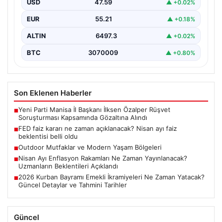
USD
47.59
▲ +0.02%
EUR
55.21
▲ +0.18%
ALTIN
6497.3
▲ +0.02%
BTC
3070009
▲ +0.80%
Son Eklenen Haberler
Yeni Parti Manisa İl Başkanı İlksen Özalper Rüşvet
■
Soruşturması Kapsamında Gözaltına Alındı
FED faiz kararı ne zaman açıklanacak? Nisan ayı faiz
■
beklentisi belli oldu
Outdoor Mutfaklar ve Modern Yaşam Bölgeleri
■
Nisan Ayı Enflasyon Rakamları Ne Zaman Yayınlanacak?
■
Uzmanların Beklentileri Açıklandı
2026 Kurban Bayramı Emekli İkramiyeleri Ne Zaman Yatacak?
■
Güncel Detaylar ve Tahmini Tarihler
Güncel