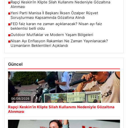
Rapçi Keskin’in Klipte Silah Kullanımı Nedeniyle Gözaltına
■
Alınması
Yeni Parti Manisa İl Başkanı İlksen Özalper Rüşvet
■
Soruşturması Kapsamında Gözaltına Alındı
FED faiz kararı ne zaman açıklanacak? Nisan ayı faiz
■
beklentisi belli oldu
Outdoor Mutfaklar ve Modern Yaşam Bölgeleri
■
Nisan Ayı Enflasyon Rakamları Ne Zaman Yayınlanacak?
■
Uzmanların Beklentileri Açıklandı
Güncel
06/08/2026
Rapçi Keskin’in Klipte Silah Kullanımı Nedeniyle Gözaltına
Alınması