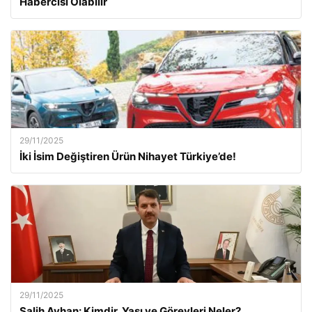
Habercisi Olabilir
29/11/2025
İki İsim Değiştiren Ürün Nihayet Türkiye’de!
29/11/2025
Salih Ayhan: Kimdir, Yaşı ve Görevleri Neler?