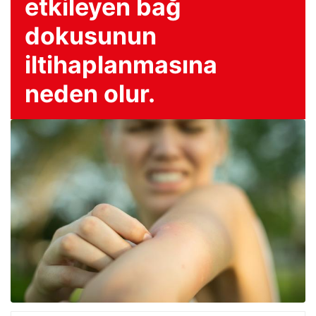
etkileyen bağ
dokusunun
iltihaplanmasına
neden olur.