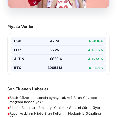
07.08.2026
Filenin Sultanları, Fransa’yı Yenilmez
Piyasa Verileri
Serisini Sürdürüyor
Türk kadın voleybol milli takımı, Avrupa Şampiyonası
öncesinde yaptığı hazırlık maçlarında gösterdiği üstün
USD
47.74
▲ +0.18%
performansla…
EUR
55.25
▲ +0.32%
ALTIN
6660.6
▲ +2.59%
BTC
3095413
▲ +1.01%
Son Eklenen Haberler
Salah Göztepe maçında oynayacak mı? Salah Göztepe
■
maçında neden yok?
Filenin Sultanları, Fransa’yı Yenilmez Serisini Sürdürüyor
■
Rapçi Keskin’in Klipte Silah Kullanımı Nedeniyle Gözaltına
■