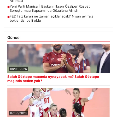
Alınması
Yeni Parti Manisa İl Başkanı İlksen Özalper Rüşvet
■
Soruşturması Kapsamında Gözaltına Alındı
FED faiz kararı ne zaman açıklanacak? Nisan ayı faiz
■
beklentisi belli oldu
Güncel
08/08/2026
Salah Göztepe maçında oynayacak mı? Salah Göztepe
maçında neden yok?
07/08/2026