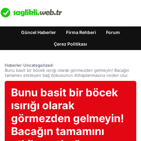
Güncel Haberler
Firma Rehberi
Forum
Çerez Politikası
Haberler
›
Uncategorized
›
Bunu basit bir böcek ısırığı olarak görmezden gelmeyin! Bacağın
tamamını etkileyen bağ dokusunun iltihaplanmasına neden olur.
Bunu basit bir böcek
ısırığı olarak
görmezden gelmeyin!
Bacağın tamamını