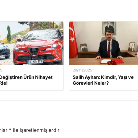
25
29/11/2025
m Değiştiren Ürün Nihayet
Salih Ayhan: Kimdir, Yaşı ve
’de!
Görevleri Neler?
nlar
*
ile işaretlenmişlerdir