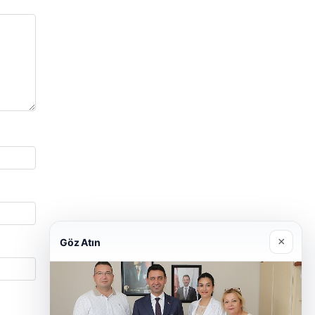
×
Göz Atın