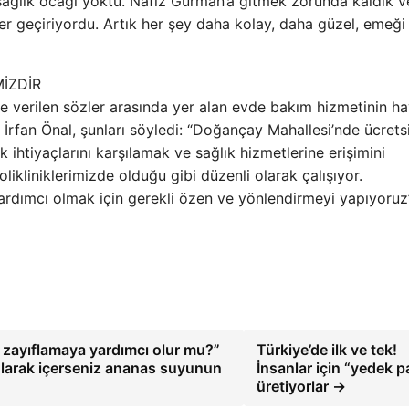
ağlık ocağı yoktu. Nafiz Gürman’a gitmek zorunda kaldık v
ünler geçiriyordu. Artık her şey daha kolay, daha güzel, emeğ
MİZDİR
nde verilen sözler arasında yer alan evde bakım hizmetinin h
 İrfan Önal, şunları söyledi: “Doğançay Mahallesi’nde ücrets
ık ihtiyaçlarını karşılamak ve sağlık hizmetlerine erişimini
likliniklerimizde olduğu gibi düzenli olarak çalışıyor.
ardımcı olmak için gerekli özen ve yönlendirmeyi yapıyoruz
 zayıflamaya yardımcı olur mu?”
Türkiye’de ilk ve tek!
olarak içerseniz ananas suyunun
İnsanlar için “yedek p
üretiyorlar →