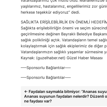
vatandaşlarımız çok mutlu oldu. Mahallemizde s
yaşlılarımız, hastalarımız, engellilerimiz zor g
herkese teşekkür ediyoruz” dedi.
SAĞLIKTA ERİŞİLEBİLİRLİK EN ÖNEMLİ HEDEFİ
Sağlıkta erişilebilirliğin önemi ve seçim süreci
geçirilmesine değinen Bayraklı Belediye Başkanı
sağlık polikliniği açtık. Vatandaşların temel sağl
kolaylaştırmak için sağlık ekiplerimiz de diğer po
Vatandaşlarımızın sağlıklı yaşamlar sürmesine y
Kaynak: (guzelhaber.net) Güzel Haber Masası
—–Sponsorlu Bağlantılar—–
—–Sponsorlu Bağlantılar—–
← Faydaları saymakla bitmiyor: ”Ananas suyu
Ananas suyunun faydaları nelerdir? Düzenli 
ne faydası var?