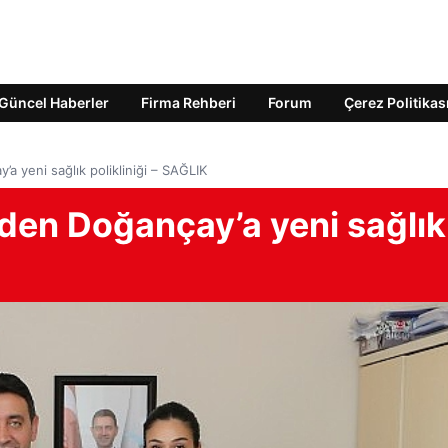
Güncel Haberler
Firma Rehberi
Forum
Çerez Politikas
’a yeni sağlık polikliniği – SAĞLIK
nden Doğançay’a yeni sağlık