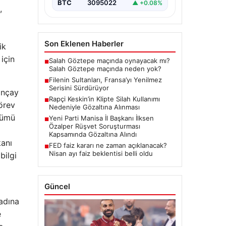
BTC
3095022
▲ +0.08%
,
Son Eklenen Haberler
ik
 için
Salah Göztepe maçında oynayacak mı?
■
Salah Göztepe maçında neden yok?
Filenin Sultanları, Fransa’yı Yenilmez
■
Serisini Sürdürüyor
ançay
Rapçi Keskin’in Klipte Silah Kullanımı
■
görev
Nedeniyle Gözaltına Alınması
çümü
Yeni Parti Manisa İl Başkanı İlksen
■
Özalper Rüşvet Soruşturması
Kapsamında Gözaltına Alındı
kanı
FED faiz kararı ne zaman açıklanacak?
■
Nisan ayı faiz beklentisi belli oldu
bilgi
Güncel
 adına
e