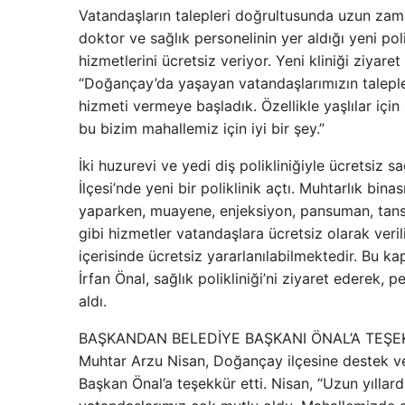
Vatandaşların talepleri doğrultusunda uzun zama
doktor ve sağlık personelinin yer aldığı yeni pol
hizmetlerini ücretsiz veriyor. Yeni kliniği ziyare
“Doğançay’da yaşayan vatandaşlarımızın taleple
hizmeti vermeye başladık. Özellikle yaşlılar için 
bu bizim mahallemiz için iyi bir şey.”
İki huzurevi ve yedi diş polikliniğiyle ücretsi
İlçesi’nde yeni bir poliklinik açtı. Muhtarlık bi
yaparken, muayene, enjeksiyon, pansuman, tansi
gibi hizmetler vatandaşlara ücretsiz olarak veril
içerisinde ücretsiz yararlanılabilmektedir. Bu
İrfan Önal, sağlık polikliniği’ni ziyaret ederek,
aldı.
BAŞKANDAN BELEDİYE BAŞKANI ÖNAL’A TEŞE
Muhtar Arzu Nisan, Doğançay ilçesine destek vere
Başkan Önal’a teşekkür etti. Nisan, “Uzun yılla