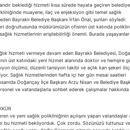
ndır beklediği hizmeti kısa sürede hayata geçiren belediye
ikliniğinde muayene, ilaç ve enjeksiyon gibi temel sağlık
t eden Bayraklı Belediye Başkanı İrfan Önal, şunları söyledi:
ri doğrultusunda müdürümüzün ofisinin üst katında poliklin
sağlık hizmetlerinin erişilebilirliği önemli. Burada yaşayanlar
z sağlık hizmeti vermeye devam eden Bayraklı Belediyesi, Doğ
nasının üst katındaki yeni hizmet alanında doktor ve hemşire 
yon ölçümü, düzenli tansiyon takibi ve açlık kan şekeri öl
iyor. Sağlık hizmetlerinden hafta içi her gün mesai saatleri
 kapsamda Doğançay İlçe Başkanı Arzu Nisan ve Belediye Baş
 personel ve vatandaşlarla sohbet ederek çalışmalar hakkında 
KKÜR
n ve yeni sağlık polikliniğinin açılışını yapan vatandaşlar
rdır bu hizmeti bekliyorduk. Çok zordu. Sözünüzü tuttunuz v