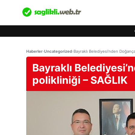
Haberler
›
Uncategorized
›
Bayraklı Belediyesi’nden Doğançay
Bayraklı Belediyesi’
polikliniği – SAĞLIK