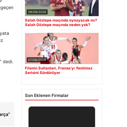
e
i geçen
08/08/2026
Salah Göztepe maçında oynayacak mı?
Salah Göztepe maçında neden yok?
ayata
iz
07/08/2026
” dedi.
Filenin Sultanları, Fransa’yı Yenilmez
Serisini Sürdürüyor
Son Eklenen Firmalar
arça”