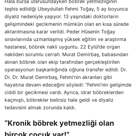
Hala bursa uterusundayken böbrek yetmezliğinin
teşhis edildiği Ubeydullah Fehmi Toğay, 5 ay boyunca
diyaliz nedeniyle yaşıyor. 13 yaşındaki doktorların
gelişimindeki gecikmenin mümkün olan en kısa sürede
aktarılmasına karar verildi. Peder Hüsenin Toğay
sınavlarında uzmanlaşmış yüksek eğitim ve araştırma
hastanesi, böbrek nakli uyguntu. 22 Eylül’de organ
nakliden sorumlu cerrah. Murat Demirbaş, babasından
alınan böbrek olan ekip tarafından gerçekleştirilen
operasyonun başkanlığında oğluna transfer edildi. Dr.
Dr. Dr. Murat Demirbaş, Fehmi’nin akranları gibi
hayatına devam edeceğini söyledi: “Fehmi’nin gelişimde
ciddi bir gecikmesi vardı. Ayrıca, idrar böbreklerden
kaçmıştı, böbrekler belirsiz hale geldi ve diyaliz
tedavisini almak zorunda kaldı.
“Kronik böbrek yetmezliği olan
birçok çocuk var!”