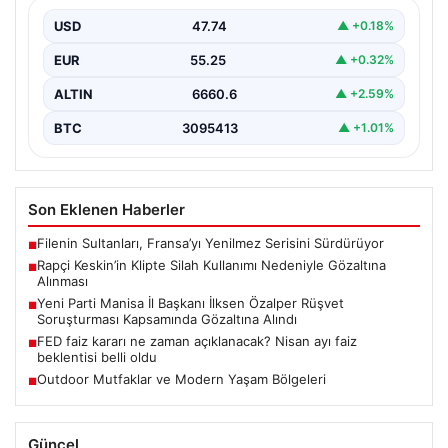
Sosyal medyada “Keskin” takma adıyla tanınan ünlü
rapçi Yüşa Keskin, son yaptığı müzik klibinde…
USD
47.74
▲ +0.18%
EUR
55.25
▲ +0.32%
ALTIN
6660.6
▲ +2.59%
BTC
3095413
▲ +1.01%
Son Eklenen Haberler
Filenin Sultanları, Fransa’yı Yenilmez Serisini Sürdürüyor
■
Rapçi Keskin’in Klipte Silah Kullanımı Nedeniyle Gözaltına
■
Alınması
Yeni Parti Manisa İl Başkanı İlksen Özalper Rüşvet
■
Soruşturması Kapsamında Gözaltına Alındı
FED faiz kararı ne zaman açıklanacak? Nisan ayı faiz
■
beklentisi belli oldu
Outdoor Mutfaklar ve Modern Yaşam Bölgeleri
■
Güncel