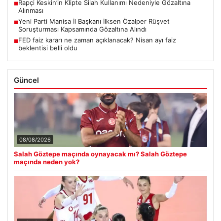
Rapçi Keskin’in Klipte Silah Kullanımı Nedeniyle Gözaltına
■
Alınması
Yeni Parti Manisa İl Başkanı İlksen Özalper Rüşvet
■
Soruşturması Kapsamında Gözaltına Alındı
FED faiz kararı ne zaman açıklanacak? Nisan ayı faiz
■
beklentisi belli oldu
Güncel
08/08/2026
Salah Göztepe maçında oynayacak mı? Salah Göztepe
maçında neden yok?