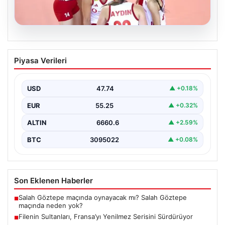
07.08.2026
Filenin Sultanları, Fransa’yı Yenilmez
Piyasa Verileri
Serisini Sürdürüyor
Türk kadın voleybol milli takımı, Avrupa Şampiyonası
öncesinde yaptığı hazırlık maçlarında gösterdiği üstün
USD
47.74
▲ +0.18%
performansla…
EUR
55.25
▲ +0.32%
ALTIN
6660.6
▲ +2.59%
BTC
3095022
▲ +0.08%
Son Eklenen Haberler
Salah Göztepe maçında oynayacak mı? Salah Göztepe
■
maçında neden yok?
Filenin Sultanları, Fransa’yı Yenilmez Serisini Sürdürüyor
■