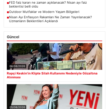
FED faiz kararı ne zaman açıklanacak? Nisan ayı faiz
■
beklentisi belli oldu
Outdoor Mutfaklar ve Modern Yaşam Bölgeleri
■
Nisan Ayı Enflasyon Rakamları Ne Zaman Yayınlanacak?
■
Uzmanların Beklentileri Açıklandı
Güncel
06/08/2026
Rapçi Keskin’in Klipte Silah Kullanımı Nedeniyle Gözaltına
Alınması
05/08/2026