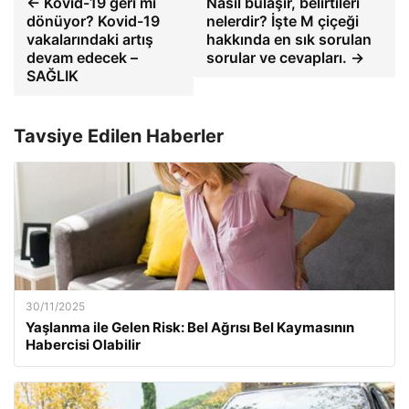
← Kovid-19 geri mi
Nasıl bulaşır, belirtileri
dönüyor? Kovid-19
nelerdir? İşte M çiçeği
vakalarındaki artış
hakkında en sık sorulan
devam edecek –
sorular ve cevapları. →
SAĞLIK
Tavsiye Edilen Haberler
30/11/2025
Yaşlanma ile Gelen Risk: Bel Ağrısı Bel Kaymasının
Habercisi Olabilir