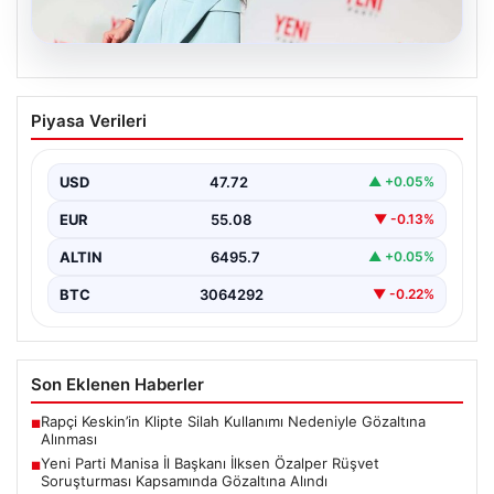
05.08.2026
Yeni Parti Manisa İl Başkanı İlksen
Piyasa Verileri
Özalper Rüşvet Soruşturması
Kapsamında Gözaltına Alındı
USD
47.72
▲ +0.05%
Manisa’da devam eden rüşvet soruşturması önemli bir
gelişmeyle genişledi. Yeni Parti Manisa İl Başkanı…
EUR
55.08
▼ -0.13%
ALTIN
6495.7
▲ +0.05%
BTC
3064292
▼ -0.22%
Son Eklenen Haberler
Rapçi Keskin’in Klipte Silah Kullanımı Nedeniyle Gözaltına
■
Alınması
Yeni Parti Manisa İl Başkanı İlksen Özalper Rüşvet
■
Soruşturması Kapsamında Gözaltına Alındı