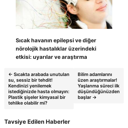
Sıcak havanın epilepsi ve diğer
nörolojik hastalıklar üzerindeki
etkisi: uyarılar ve araştırma
← Sıcakta arabada unutulan
Bilim adamlarını
su, sessiz bir tehdit!
üzen araştırmalar!
Kendinizi yenilemek
Yaşlanma süreci ilk
istediğinizde hasta olmayın:
düşündüğünüzden
Plastik şişeler kimyasal bir
başlar →
tehlike olabilir mi?
Tavsiye Edilen Haberler