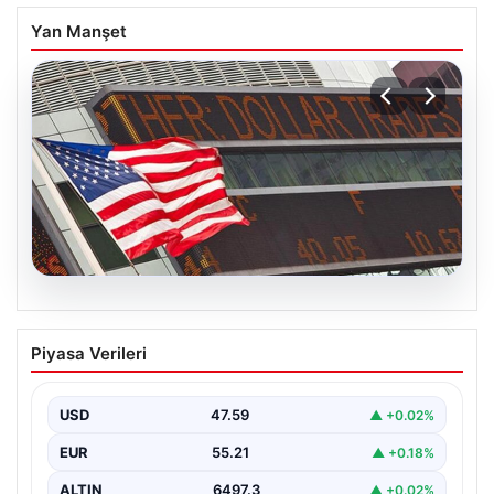
Yan Manşet
05.08.2026
FED faiz kararı ne zaman açıklanacak?
Piyasa Verileri
Nisan ayı faiz beklentisi belli oldu
USD
47.59
▲ +0.02%
EUR
55.21
▲ +0.18%
ALTIN
6497.3
▲ +0.02%