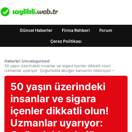
Güncel Haberler
Firma Rehberi
Forum
Çerez Politikası
Haberler
›
Uncategorized
›
50 yaşın üzerindeki insanlar ve sigara içenler dikkatli olun!
Uzmanlar uyarıyor: Çoğunlukla akciğer kanserini öldürüyor –
50 yaşın üzerindeki
insanlar ve sigara
içenler dikkatli olun!
Uzmanlar uyarıyor: