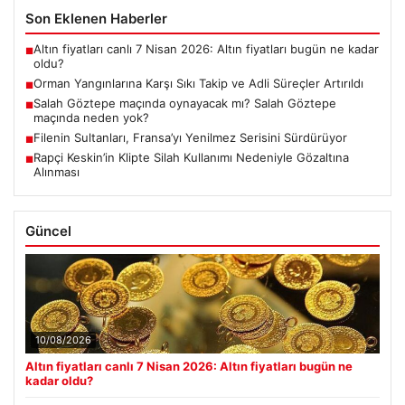
Son Eklenen Haberler
Altın fiyatları canlı 7 Nisan 2026: Altın fiyatları bugün ne kadar
■
oldu?
Orman Yangınlarına Karşı Sıkı Takip ve Adli Süreçler Artırıldı
■
Salah Göztepe maçında oynayacak mı? Salah Göztepe
■
maçında neden yok?
Filenin Sultanları, Fransa’yı Yenilmez Serisini Sürdürüyor
■
Rapçi Keskin’in Klipte Silah Kullanımı Nedeniyle Gözaltına
■
Alınması
Güncel
10/08/2026
Altın fiyatları canlı 7 Nisan 2026: Altın fiyatları bugün ne
kadar oldu?