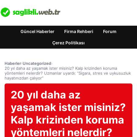
Güncel Haberler
Firma Rehberi
Forum
Çerez Politikası
Haberler
›
Uncategorized
›
20 yıl daha az yaşamak ister misiniz? Kalp krizinden koruma
yöntemleri nelerdir? Uzmanlar uyardı: “Sigara, stres ve uykusuzluk
hayatınızdan çalıyor”
20 yıl daha az
yaşamak ister misiniz?
Kalp krizinden koruma
yöntemleri nelerdir?