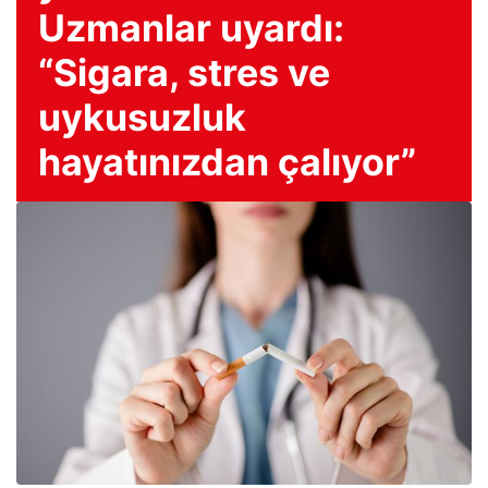
Uzmanlar uyardı:
“Sigara, stres ve
uykusuzluk
hayatınızdan çalıyor”