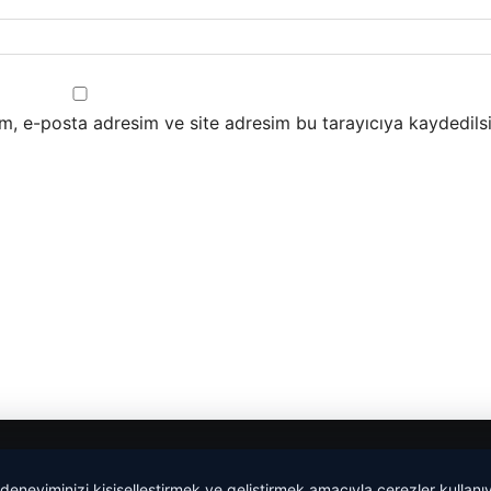
m, e-posta adresim ve site adresim bu tarayıcıya kaydedilsi
 deneyiminizi kişiselleştirmek ve geliştirmek amacıyla çerezler kullan