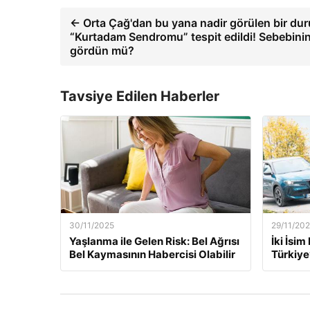
← Orta Çağ'dan bu yana nadir görülen bir du
“Kurtadam Sendromu” tespit edildi! Sebebini
gördün mü?
Tavsiye Edilen Haberler
30/11/2025
29/11/20
Yaşlanma ile Gelen Risk: Bel Ağrısı
İki İsi
Bel Kaymasının Habercisi Olabilir
Türkiye