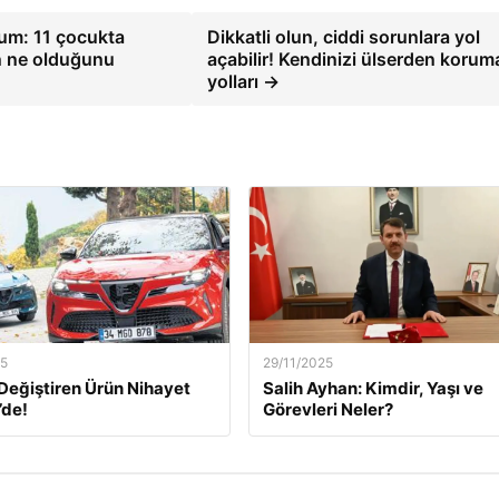
rum: 11 çocukta
Dikkatli olun, ciddi sorunlara yol
n ne olduğunu
açabilir! Kendinizi ülserden korum
yolları →
25
29/11/2025
m Değiştiren Ürün Nihayet
Salih Ayhan: Kimdir, Yaşı ve
’de!
Görevleri Neler?