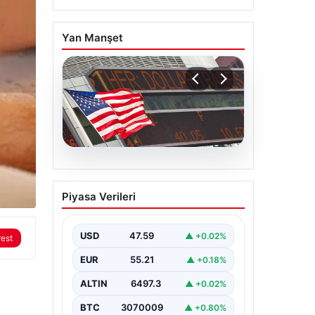
Yan Manşet
05.08.2026
FED faiz kararı ne zaman
Piyasa Verileri
açıklanacak? Nisan ayı
faiz beklentisi belli oldu
USD
47.59
▲ +0.02%
rest
EUR
55.21
▲ +0.18%
ALTIN
6497.3
▲ +0.02%
BTC
3070009
▲ +0.80%