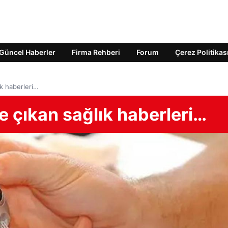
Güncel Haberler
Firma Rehberi
Forum
Çerez Politikas
ık haberleri…
e çıkan sağlık haberleri…