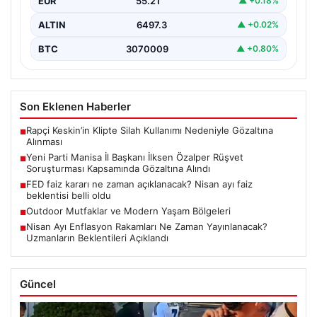
EUR
55.21
▲ +0.18%
ALTIN
6497.3
▲ +0.02%
BTC
3070009
▲ +0.80%
Son Eklenen Haberler
Rapçi Keskin’in Klipte Silah Kullanımı Nedeniyle Gözaltına
■
Alınması
Yeni Parti Manisa İl Başkanı İlksen Özalper Rüşvet
■
Soruşturması Kapsamında Gözaltına Alındı
FED faiz kararı ne zaman açıklanacak? Nisan ayı faiz
■
beklentisi belli oldu
Outdoor Mutfaklar ve Modern Yaşam Bölgeleri
■
Nisan Ayı Enflasyon Rakamları Ne Zaman Yayınlanacak?
■
Uzmanların Beklentileri Açıklandı
Güncel